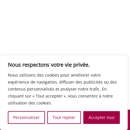
Centre européen du travail
Rue Edouard Dinot 21 5590 Ciney
Formation de base au numérique
Orientation professionnelle
Support administratif
SJB Formation
Nous respectons votre vie privée.
Boulevard de l'Europe 8A 1300 Wavre
Nous utilisons des cookies pour améliorer votre
Alphabétisation / Formation de base
expérience de navigation, diffuser des publicités ou des
Commerce et vente
contenus personnalisés et analyser notre trafic. En
Communication, media et multimedia
cliquant sur « Tout accepter », vous consentez à notre
Formation de base au numérique
utilisation des cookies.
Orientation professionnelle
Services aux personnes et à la collectivité
Personnaliser
Tout rejeter
Accepter tout
Support administratif
Accueil
Recherche
Carte