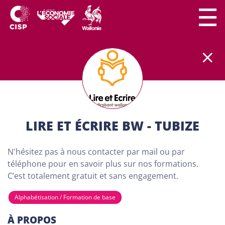
Le secteur CISP regroupe
plus
de
300 lieux de
formation
partout en Wallonie.
Nos formations
sont
100% gratuites et destinées aux adultes (18
ans minimum) demandeurs d'emploi. Dans nos
centres de formation, chaque personne a son
importance. Chacun peut apprendre à son rythme
LIRE ET ÉCRIRE BW - TUBIZE
et développer son projet personnel…
N'hésitez pas à nous contacter par mail ou par
TROUVE TA FORMATION
téléphone pour en savoir plus sur nos formations.
VIA NOTRE CARTE CI-
C’est totalement gratuit et sans engagement.
DESSOUS
Alphabétisation / Formation de base
À PROPOS