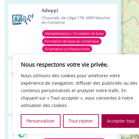
Adeppi
Chaussée. de Liège 178, 6900 Marche-
en-Famenne
Alphabétisation / Formation de base
Formation de base au numérique
Orientation professionnelle
Nous respectons votre vie privée.
Adeppi
Avenue de l'Europe 1A, 7903 Leuze-en-
Nous utilisons des cookies pour améliorer votre
Hainaut
expérience de navigation, diffuser des publicités ou des
Alphabétisation / Formation de base
contenus personnalisés et analyser notre trafic. En
cliquant sur « Tout accepter », vous consentez à notre
Formation de base au numérique
utilisation des cookies.
Orientation professionnelle
Personnaliser
Tout rejeter
Accepter tout
Réso ASBL Verviers
4, Pont Léopold, 4800 Verviers