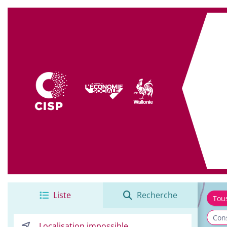
+
−
Liste
Recherche
Tou
Cons