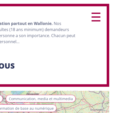
ation
partout en Wallonie.
Nos
dultes (18 ans minimum) demandeurs
personne a son importance. Chacun peut
personnel…
SOUS
Communication, media et multimedia
ormation de base au numérique