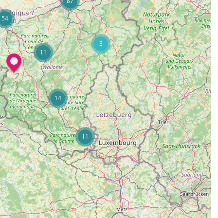
87
54
3
11
14
11