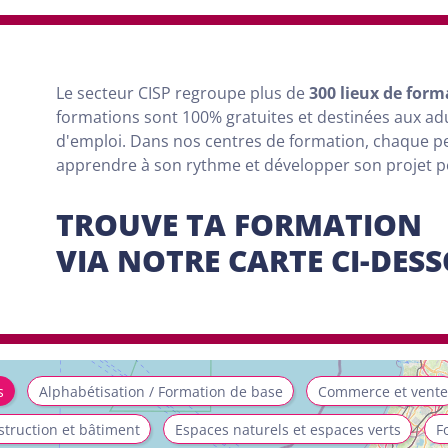
Le secteur CISP regroupe
plus
de
300 lieux de form
formations sont
100% gratuites et destinées aux a
d'emploi. Dans nos centres de formation, chaque 
apprendre à son rythme et développer son projet 
TROUVE TA FORMATION
VIA NOTRE CARTE CI-DES
s
Alphabétisation / Formation de base
Commerce et vente
truction et bâtiment
Espaces naturels et espaces verts
F