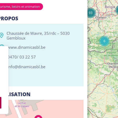
17
urisme, loisirs et animation
93
PROPOS
Chaussée de Wavre, 35/rdc – 5030
Gembloux
6
www.dinamicasbl.be
0470/ 03 22 57
info@dinamicasbl.be
CALISATION