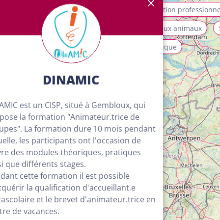
allation et maintenance
Mobilité
Orientation professionne
ices aux personnes et à la collectivité
Soins aux animaux
isme, loisirs et animation
Transport et logistique
DINAMIC
AMIC est un CISP, situé à Gembloux, qui
pose la formation "Animateur.trice de
upes". La formation dure 10 mois pendant
uelle, les participants ont l'occasion de
vre des modules théoriques, pratiques
si que différents stages.
dant cette formation il est possible
cquérir la qualification d'accueillant.e
rascolaire et le brevet d'animateur.trice en
4
tre de vacances.