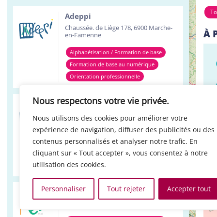
To
Adeppi
Chaussée. de Liège 178, 6900 Marche-
À 
en-Famenne
Alphabétisation / Formation de base
Formation de base au numérique
Orientation professionnelle
Nous respectons votre vie privée.
Adeppi
Avenue de l'Europe 1A, 7903 Leuze-en-
Nous utilisons des cookies pour améliorer votre
Hainaut
expérience de navigation, diffuser des publicités ou des
Alphabétisation / Formation de base
contenus personnalisés et analyser notre trafic. En
cliquant sur « Tout accepter », vous consentez à notre
Formation de base au numérique
+
utilisation des cookies.
Orientation professionnelle
LO
−
Personnaliser
Tout rejeter
Accepter tout
Réso ASBL Verviers
4, Pont Léopold, 4800 Verviers