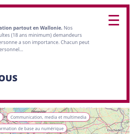
ation
partout en Wallonie.
Nos
dultes (18 ans minimum) demandeurs
personne a son importance. Chacun peut
personnel…
SOUS
Communication, media et multimedia
ormation de base au numérique