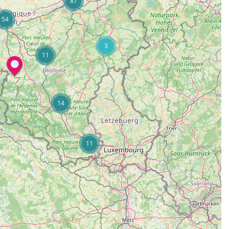
87
54
3
11
14
11