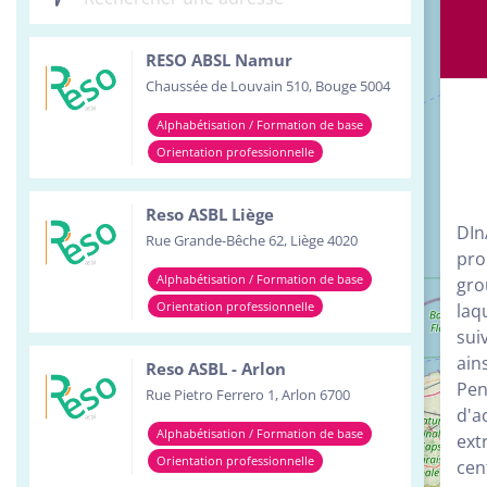
Inst
RESO ABSL Namur
Serv
Chaussée de Louvain 510, Bouge 5004
Tour
Alphabétisation / Formation de base
Orientation professionnelle
Reso ASBL Liège
DIn
Rue Grande-Bêche 62, Liège 4020
pro
Alphabétisation / Formation de base
gro
Orientation professionnelle
laq
sui
ain
Reso ASBL - Arlon
Pen
Rue Pietro Ferrero 1, Arlon 6700
d'a
Alphabétisation / Formation de base
ext
Orientation professionnelle
cen