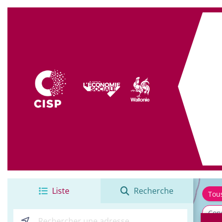
+
−
Liste
Recherche
Tou
Cons