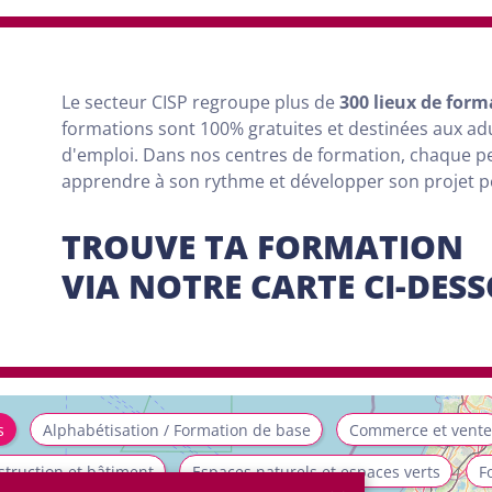
Le secteur CISP regroupe
plus
de
300 lieux de form
formations sont
100% gratuites et destinées aux a
d'emploi. Dans nos centres de formation, chaque 
apprendre à son rythme et développer son projet 
TROUVE TA FORMATION
VIA NOTRE CARTE CI-DES
s
Alphabétisation / Formation de base
Commerce et vente
truction et bâtiment
Espaces naturels et espaces verts
F