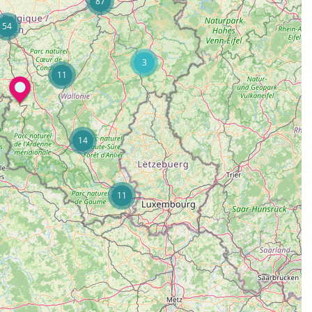
87
54
3
11
14
11