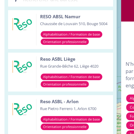
Inst
RESO ABSL Namur
Serv
Chaussée de Louvain 510, Bouge 5004
Tour
Alphabétisation / Formation de base
Orientation professionnelle
Reso ASBL Liège
N'h
Rue Grande-Bêche 62, Liège 4020
par
Alphabétisation / Formation de base
for
Orientation professionnelle
eng
Al
Reso ASBL - Arlon
Co
Rue Pietro Ferrero 1, Arlon 6700
Fo
Alphabétisation / Formation de base
Or
Orientation professionnelle