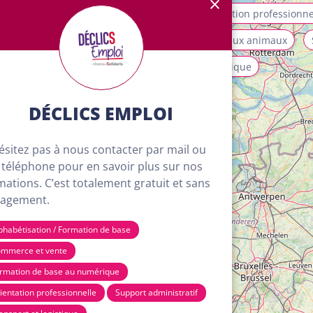
allation et maintenance
Mobilité
Orientation professionne
ices aux personnes et à la collectivité
Soins aux animaux
isme, loisirs et animation
Transport et logistique
DÉCLICS EMPLOI
ésitez pas à nous contacter par mail ou
 téléphone pour en savoir plus sur nos
mations. C’est totalement gratuit et sans
agement.
phabétisation / Formation de base
mmerce et vente
rmation de base au numérique
ientation professionnelle
Support administratif
4