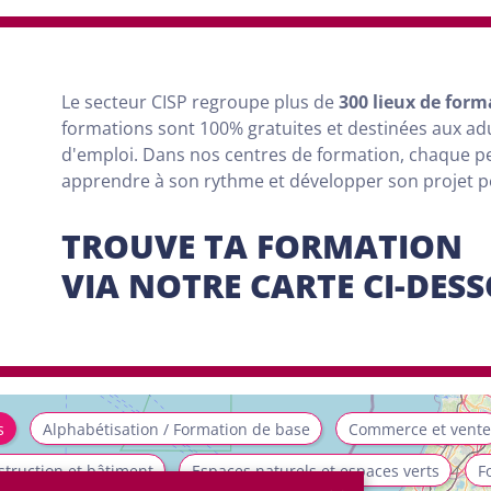
Le secteur CISP regroupe
plus
de
300 lieux de form
formations sont
100% gratuites et destinées aux a
d'emploi. Dans nos centres de formation, chaque 
apprendre à son rythme et développer son projet 
TROUVE TA FORMATION
VIA NOTRE CARTE CI-DES
s
Alphabétisation / Formation de base
Commerce et vente
truction et bâtiment
Espaces naturels et espaces verts
F