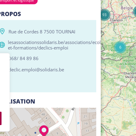
ansport et logistique
17
PROPOS
93
Rue de Cordes 8 7500 TOURNAI
lesassociationssolidaris.be/associations/ecoles-
6
et-formations/declics-emploi
068/ 84 89 86
declic.emploi@solidaris.be
CALISATION