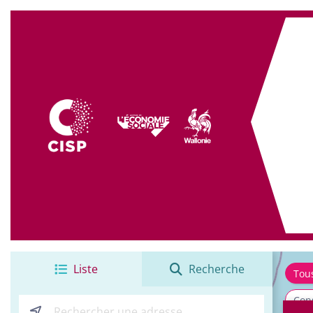
+
−
Liste
Recherche
Tou
Cons