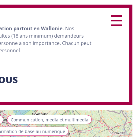
ation
partout en Wallonie.
Nos
dultes (18 ans minimum) demandeurs
personne a son importance. Chacun peut
personnel…
SOUS
Communication, media et multimedia
ormation de base au numérique