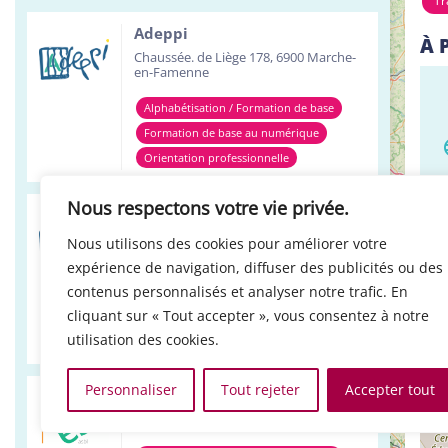
Tr
Adeppi
À 
Chaussée. de Liège 178, 6900 Marche-
en-Famenne
Alphabétisation / Formation de base
Formation de base au numérique
Orientation professionnelle
Nous respectons votre vie privée.
Adeppi
Avenue de l'Europe 1A, 7903 Leuze-en-
Nous utilisons des cookies pour améliorer votre
Hainaut
expérience de navigation, diffuser des publicités ou des
Alphabétisation / Formation de base
contenus personnalisés et analyser notre trafic. En
+
cliquant sur « Tout accepter », vous consentez à notre
Formation de base au numérique
LO
−
utilisation des cookies.
Orientation professionnelle
Personnaliser
Tout rejeter
Accepter tout
Réso ASBL Verviers
4, Pont Léopold, 4800 Verviers