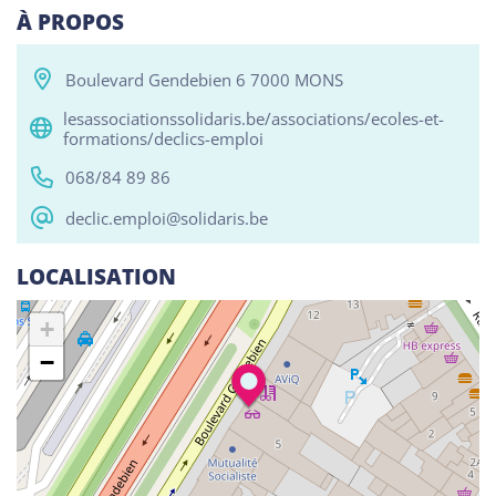
À PROPOS
Boulevard Gendebien 6 7000 MONS
Tous
Alphabétisation / Formation de base
Com
lesassociationssolidaris.be/associations/ecoles-et-
formations/declics-emploi
RESO ABSL Namur
Chaussée de Louvain 510, Bouge 5004
068/84 89 86
Alphabétisation / Formation de base
declic.emploi@solidaris.be
Orientation professionnelle
LOCALISATION
Reso ASBL Liège
+
Rue Grande-Bêche 62, Liège 4020
−
Alphabétisation / Formation de base
Orientation professionnelle
Reso ASBL - Arlon
Rue Pietro Ferrero 1, Arlon 6700