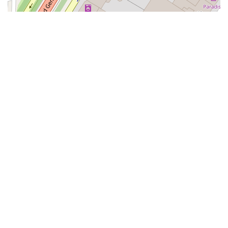
Alphabétisation / Formation de base
Orientation professionnelle
Adeppi
Chaussée. de Liège 178, 6900 Marche-en-
Famenne
Alphabétisation / Formation de base
Formation de base au numérique
Orientation professionnelle
Adeppi
Avenue de l'Europe 1A, 7903 Leuze-en-Hainaut
Alphabétisation / Formation de base
Formation de base au numérique
Orientation professionnelle