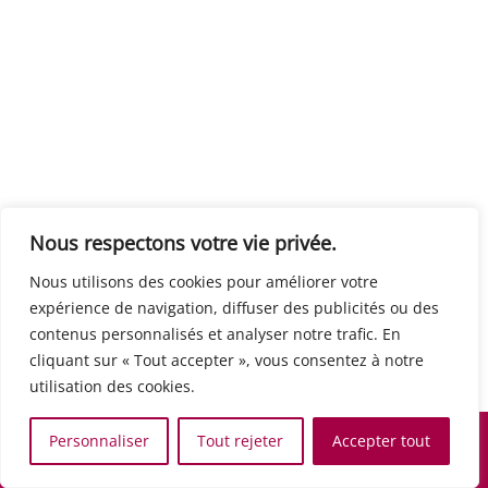
Centre européen du travail
Rue Edouard Dinot 21 5590 Ciney
Formation de base au numérique
Orientation professionnelle
Support administratif
SJB Formation
Nous respectons votre vie privée.
Boulevard de l'Europe 8A 1300 Wavre
Nous utilisons des cookies pour améliorer votre
Alphabétisation / Formation de base
expérience de navigation, diffuser des publicités ou des
Commerce et vente
contenus personnalisés et analyser notre trafic. En
Communication, media et multimedia
cliquant sur « Tout accepter », vous consentez à notre
Formation de base au numérique
utilisation des cookies.
Orientation professionnelle
Services aux personnes et à la collectivité
Personnaliser
Tout rejeter
Accepter tout
Support administratif
Accueil
Recherche
Carte