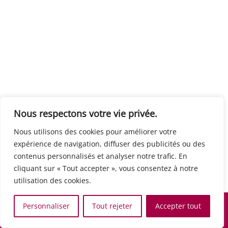
Centre européen du travail
Rue Edouard Dinot 21 5590 Ciney
Formation de base au numérique
Orientation professionnelle
Support administratif
SJB Formation
Nous respectons votre vie privée.
Boulevard de l'Europe 8A 1300 Wavre
Nous utilisons des cookies pour améliorer votre
Alphabétisation / Formation de base
expérience de navigation, diffuser des publicités ou des
Commerce et vente
contenus personnalisés et analyser notre trafic. En
Communication, media et multimedia
cliquant sur « Tout accepter », vous consentez à notre
Formation de base au numérique
utilisation des cookies.
Orientation professionnelle
Services aux personnes et à la collectivité
Personnaliser
Tout rejeter
Accepter tout
Support administratif
Accueil
Recherche
Carte