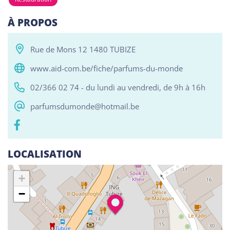
À PROPOS
Tous
Alphabétisation / Formation de base
Com
Rue de Mons 12 1480 TUBIZE
RESO ABSL Namur
www.aid-com.be/fiche/parfums-du-monde
Chaussée de Louvain 510, Bouge 5004
02/366 02 74 - du lundi au vendredi, de 9h à 16h
Alphabétisation / Formation de base
parfumsdumonde@hotmail.be
Orientation professionnelle
Reso ASBL Liège
Rue Grande-Bêche 62, Liège 4020
LOCALISATION
Alphabétisation / Formation de base
+
Orientation professionnelle
−
Reso ASBL - Arlon
Rue Pietro Ferrero 1, Arlon 6700