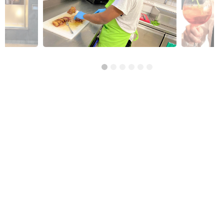
Réso ASBL Verviers
4, Pont Léopold, 4800 Verviers
Alphabétisation / Formation de base
Orientation professionnelle
Transport et logistique
CISP Alises Terra Nuova
Rue Thiriau du Luc 11 - 7100 La Louvière
Alphabétisation / Formation de base
Orientation professionnelle
AID Val de Senne - Prison de Nivelles
Avenue de Burlet 4, 1400 Nivelles, Belgique
Construction et bâtiment
Alpha/Premier commis de cuisine