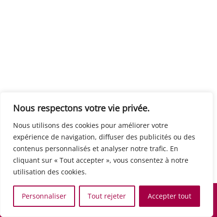
Centre européen du travail
Rue Edouard Dinot 21 5590 Ciney
Formation de base au numérique
Orientation professionnelle
Support administratif
SJB Formation
Nous respectons votre vie privée.
Boulevard de l'Europe 8A 1300 Wavre
Nous utilisons des cookies pour améliorer votre
Alphabétisation / Formation de base
expérience de navigation, diffuser des publicités ou des
Commerce et vente
contenus personnalisés et analyser notre trafic. En
Communication, media et multimedia
cliquant sur « Tout accepter », vous consentez à notre
Formation de base au numérique
utilisation des cookies.
Orientation professionnelle
Services aux personnes et à la collectivité
Personnaliser
Tout rejeter
Accepter tout
Support administratif
Accueil
Recherche
Carte