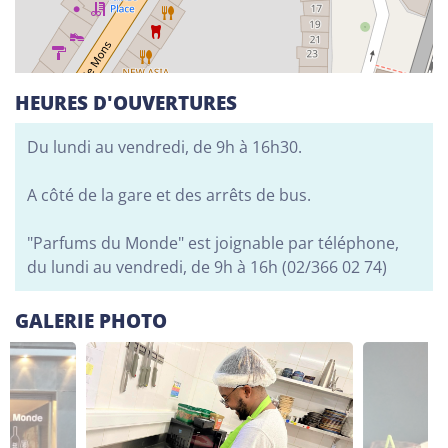
Alphabétisation / Formation de base
Orientation professionnelle
HEURES D'OUVERTURES
Adeppi
Chaussée. de Liège 178, 6900 Marche-en-
Du lundi au vendredi, de 9h à 16h30.
Famenne
Alphabétisation / Formation de base
A côté de la gare et des arrêts de bus.
Formation de base au numérique
Orientation professionnelle
"Parfums du Monde" est joignable par téléphone,
du lundi au vendredi, de 9h à 16h (02/366 02 74)
Adeppi
Avenue de l'Europe 1A, 7903 Leuze-en-Hainaut
GALERIE PHOTO
Alphabétisation / Formation de base
Formation de base au numérique
Orientation professionnelle