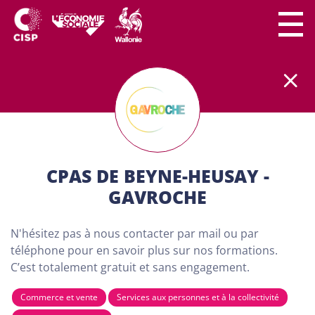
Le secteur CISP regroupe
plus
de
300 lieux de
formation
partout en Wallonie.
Nos formations
sont
100% gratuites et destinées aux adultes (18
ans minimum) demandeurs d'emploi. Dans nos
centres de formation, chaque personne a son
importance. Chacun peut apprendre à son rythme
CPAS DE BEYNE-HEUSAY -
et développer son projet personnel…
GAVROCHE
TROUVE TA FORMATION
N'hésitez pas à nous contacter par mail ou par
VIA NOTRE CARTE CI-
téléphone pour en savoir plus sur nos formations.
C’est totalement gratuit et sans engagement.
DESSOUS
Commerce et vente
Services aux personnes et à la collectivité