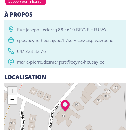
Support administratif
À PROPOS
Tous
Alphabétisation / Formation de base
Com
Rue Joseph Leclercq 88 4610 BEYNE-HEUSAY
RESO ABSL Namur
cpas.beyne-heusay.be/fr/services/cisp-gavroche
Chaussée de Louvain 510, Bouge 5004
04/ 228 82 76
Alphabétisation / Formation de base
marie-pierre.desmergers@beyne-heusay.be
Orientation professionnelle
LOCALISATION
Reso ASBL Liège
Rue Grande-Bêche 62, Liège 4020
+
Alphabétisation / Formation de base
−
Orientation professionnelle
Reso ASBL - Arlon
Rue Pietro Ferrero 1, Arlon 6700