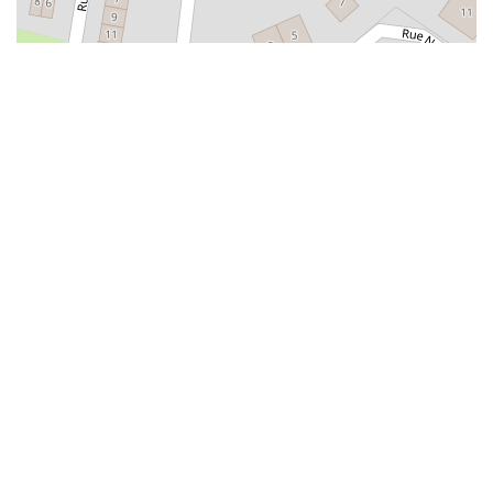
Alphabétisation / Formation de base
Orientation professionnelle
Adeppi
Chaussée. de Liège 178, 6900 Marche-en-
Famenne
Alphabétisation / Formation de base
Formation de base au numérique
Orientation professionnelle
Adeppi
Avenue de l'Europe 1A, 7903 Leuze-en-Hainaut
Alphabétisation / Formation de base
Formation de base au numérique
Orientation professionnelle