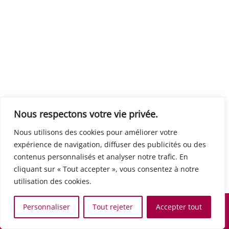
Centre européen du travail
Rue Edouard Dinot 21 5590 Ciney
Formation de base au numérique
Orientation professionnelle
Support administratif
SJB Formation
Nous respectons votre vie privée.
Boulevard de l'Europe 8A 1300 Wavre
Nous utilisons des cookies pour améliorer votre
Alphabétisation / Formation de base
expérience de navigation, diffuser des publicités ou des
Commerce et vente
contenus personnalisés et analyser notre trafic. En
Communication, media et multimedia
cliquant sur « Tout accepter », vous consentez à notre
Formation de base au numérique
utilisation des cookies.
Orientation professionnelle
Services aux personnes et à la collectivité
Personnaliser
Tout rejeter
Accepter tout
Support administratif
Accueil
Recherche
Carte