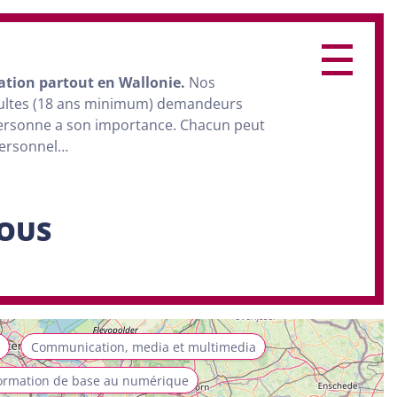
ation
partout en Wallonie.
Nos
dultes (18 ans minimum) demandeurs
personne a son importance. Chacun peut
personnel…
SOUS
Communication, media et multimedia
ormation de base au numérique