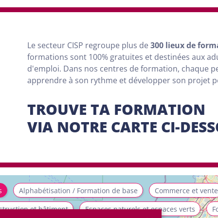
Le secteur CISP regroupe
plus
de
300 lieux de form
formations sont
100% gratuites et destinées aux a
d'emploi. Dans nos centres de formation, chaque 
apprendre à son rythme et développer son projet 
TROUVE TA FORMATION
VIA NOTRE CARTE CI-DES
s
Alphabétisation / Formation de base
Commerce et vente
truction et bâtiment
Espaces naturels et espaces verts
F