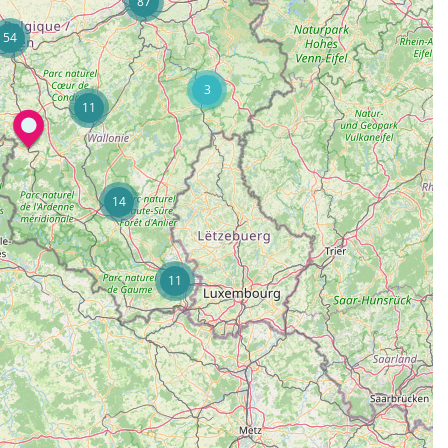
87
54
3
11
14
11