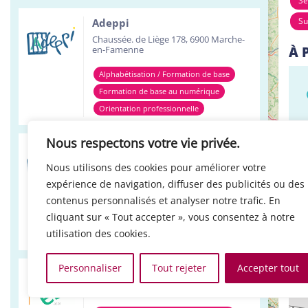
Se
Su
Adeppi
Chaussée. de Liège 178, 6900 Marche-
en-Famenne
À 
Alphabétisation / Formation de base
Formation de base au numérique
Orientation professionnelle
Nous respectons votre vie privée.
Adeppi
Avenue de l'Europe 1A, 7903 Leuze-en-
Nous utilisons des cookies pour améliorer votre
Hainaut
expérience de navigation, diffuser des publicités ou des
Alphabétisation / Formation de base
contenus personnalisés et analyser notre trafic. En
+
cliquant sur « Tout accepter », vous consentez à notre
Formation de base au numérique
LO
−
utilisation des cookies.
Orientation professionnelle
Personnaliser
Tout rejeter
Accepter tout
Réso ASBL Verviers
4, Pont Léopold, 4800 Verviers