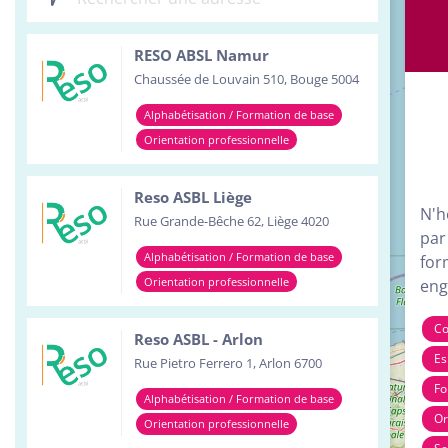
Inst
RESO ABSL Namur
Serv
Chaussée de Louvain 510, Bouge 5004
Tour
Alphabétisation / Formation de base
Orientation professionnelle
Reso ASBL Liège
N'h
Rue Grande-Bêche 62, Liège 4020
par
Alphabétisation / Formation de base
for
Orientation professionnelle
eng
Co
Reso ASBL - Arlon
Es
Rue Pietro Ferrero 1, Arlon 6700
Fo
Alphabétisation / Formation de base
Or
Orientation professionnelle