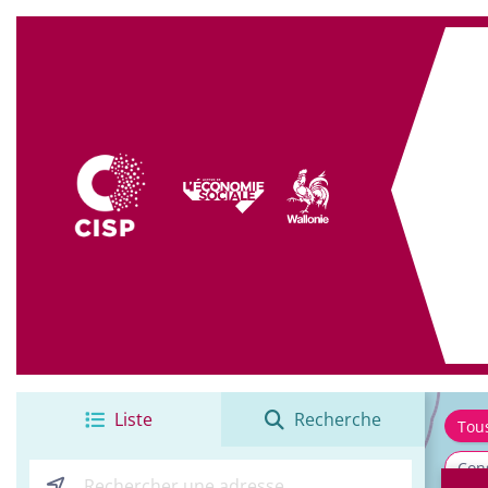
+
−
Liste
Recherche
Tou
Cons