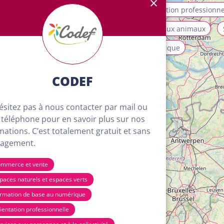
allation et maintenance
Mobilité
Orientation professionne
ices aux personnes et à la collectivité
Soins aux animaux
isme, loisirs et animation
Transport et logistique
CODEF
ésitez pas à nous contacter par mail ou
 téléphone pour en savoir plus sur nos
mations. C’est totalement gratuit et sans
agement.
mmerce et vente
paces naturels et espaces verts
rmation de base au numérique
ientation professionnelle
4