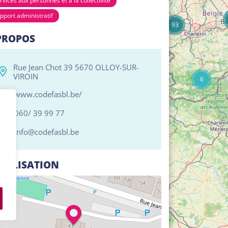
rvices aux personnes et à la collectivité
17
pport administratif
93
PROPOS
Rue Jean Chot 39 5670 OLLOY-SUR-
VIROIN
6
www.codefasbl.be/
060/ 39 99 77
info@codefasbl.be
CALISATION