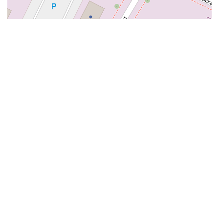
Alphabétisation / Formation de base
Orientation professionnelle
Adeppi
Chaussée. de Liège 178, 6900 Marche-en-
Famenne
Alphabétisation / Formation de base
Formation de base au numérique
Orientation professionnelle
Adeppi
Avenue de l'Europe 1A, 7903 Leuze-en-Hainaut
Alphabétisation / Formation de base
Formation de base au numérique
Orientation professionnelle