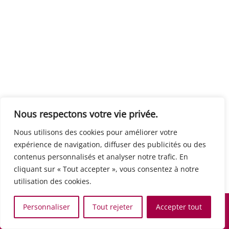
Centre européen du travail
Rue Edouard Dinot 21 5590 Ciney
Formation de base au numérique
Orientation professionnelle
Support administratif
SJB Formation
Nous respectons votre vie privée.
Boulevard de l'Europe 8A 1300 Wavre
Nous utilisons des cookies pour améliorer votre
Alphabétisation / Formation de base
expérience de navigation, diffuser des publicités ou des
Commerce et vente
contenus personnalisés et analyser notre trafic. En
Communication, media et multimedia
cliquant sur « Tout accepter », vous consentez à notre
Formation de base au numérique
utilisation des cookies.
Orientation professionnelle
Services aux personnes et à la collectivité
Personnaliser
Tout rejeter
Accepter tout
Support administratif
Accueil
Recherche
Carte