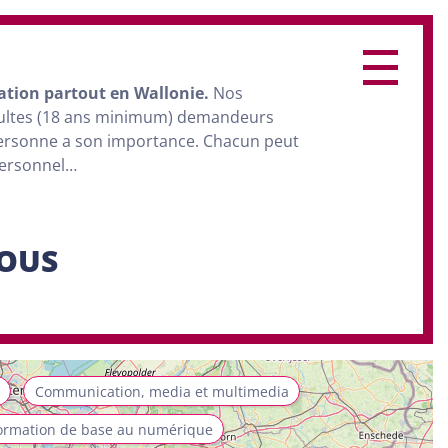
ation
partout en Wallonie.
Nos
dultes (18 ans minimum) demandeurs
personne a son importance. Chacun peut
personnel…
SOUS
Communication, media et multimedia
ormation de base au numérique