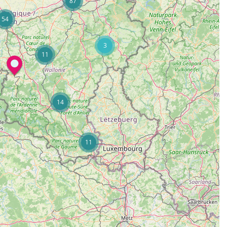
87
54
3
11
14
11