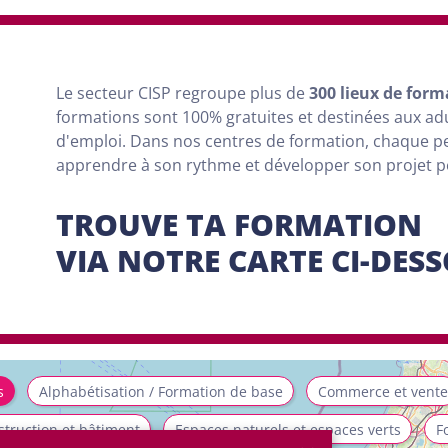
Le secteur CISP regroupe
plus
de
300 lieux de form
formations sont
100% gratuites et destinées aux a
d'emploi. Dans nos centres de formation, chaque 
apprendre à son rythme et développer son projet 
TROUVE TA FORMATION
VIA NOTRE CARTE CI-DES
s
Alphabétisation / Formation de base
Commerce et vente
truction et bâtiment
Espaces naturels et espaces verts
F