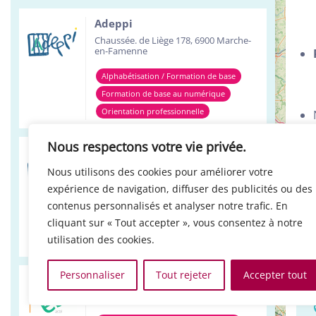
Adeppi
Chaussée. de Liège 178, 6900 Marche-
en-Famenne
Alphabétisation / Formation de base
Formation de base au numérique
Orientation professionnelle
Nous respectons votre vie privée.
Al
Adeppi
Fo
Avenue de l'Europe 1A, 7903 Leuze-en-
Nous utilisons des cookies pour améliorer votre
Hainaut
Or
expérience de navigation, diffuser des publicités ou des
Alphabétisation / Formation de base
contenus personnalisés et analyser notre trafic. En
Se
cliquant sur « Tout accepter », vous consentez à notre
Formation de base au numérique
À 
utilisation des cookies.
Orientation professionnelle
Personnaliser
Tout rejeter
Accepter tout
Réso ASBL Verviers
4, Pont Léopold, 4800 Verviers