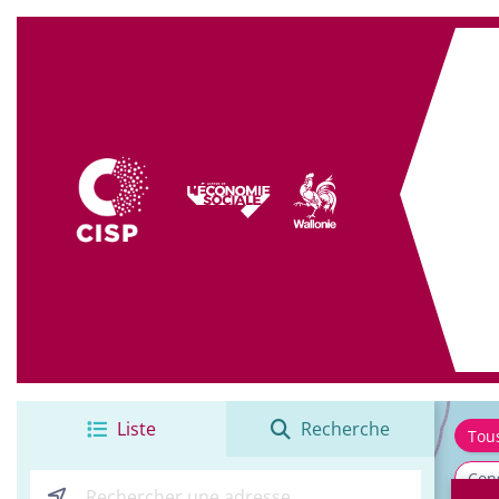
+
−
Liste
Recherche
Tou
Cons