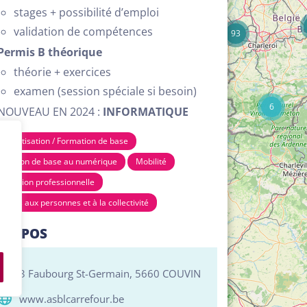
17
stages + possibilité d’emploi
validation de compétences
93
Permis B
théorique
théorie + exercices
examen (session spéciale si besoin)
6
NOUVEAU EN 2024 :
INFORMATIQUE
phabétisation / Formation de base
rmation de base au numérique
Mobilité
ientation professionnelle
rvices aux personnes et à la collectivité
PROPOS
3 Faubourg St-Germain, 5660 COUVIN
www.asblcarrefour.be