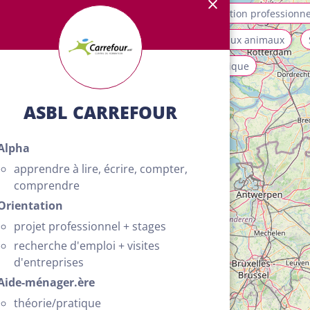
allation et maintenance
Mobilité
Orientation professionne
ices aux personnes et à la collectivité
Soins aux animaux
isme, loisirs et animation
Transport et logistique
ASBL CARREFOUR
Alpha
apprendre à lire, écrire, compter,
comprendre
Orientation
projet professionnel + stages
recherche d'emploi + visites
d'entreprises
Aide-ménager.ère
4
théorie/pratique