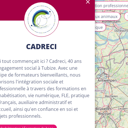
allation et maintenance
Mobilité
Orientation professionne
ices aux personnes et à la collectivité
Soins aux animaux
isme, loisirs et animation
Transport et logistique
CADRECI
si tout commençait ici ? Cadreci, 40 ans
ngagement social à Tubize. Avec une
ipe de formateurs bienveillants, nous
orisons l'intégration sociale et
fessionnelle à travers des formations en
habétisation, vie numérique, FLE, pratique
rançais, auxiliaire administratif et
ccueil, ainsi qu'en confiance en soi et
jets professionnels.
4