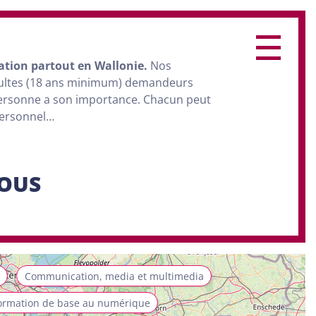
ation
partout en Wallonie.
Nos
dultes (18 ans minimum) demandeurs
personne a son importance. Chacun peut
personnel…
SOUS
Communication, media et multimedia
ormation de base au numérique