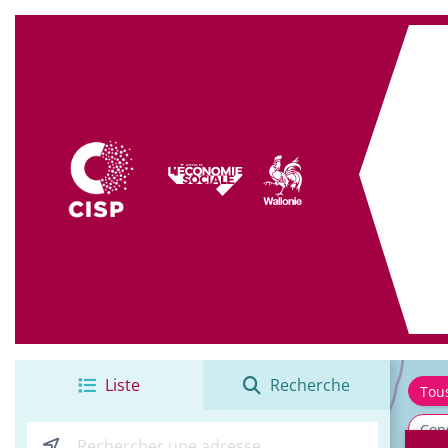
+
−
Liste
Recherche
Tou
Cons