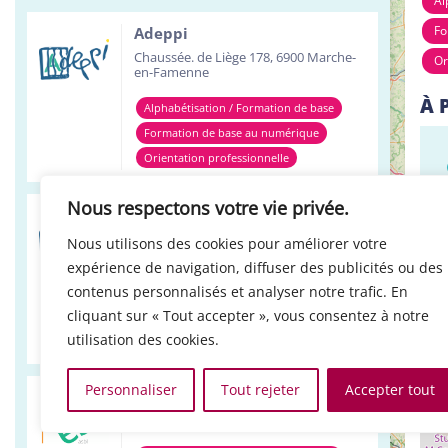
Al
Fo
Adeppi
Chaussée. de Liège 178, 6900 Marche-
Or
en-Famenne
À 
Alphabétisation / Formation de base
Formation de base au numérique
Orientation professionnelle
Nous respectons votre vie privée.
Adeppi
Avenue de l'Europe 1A, 7903 Leuze-en-
Nous utilisons des cookies pour améliorer votre
Hainaut
expérience de navigation, diffuser des publicités ou des
Alphabétisation / Formation de base
contenus personnalisés et analyser notre trafic. En
cliquant sur « Tout accepter », vous consentez à notre
Formation de base au numérique
utilisation des cookies.
Orientation professionnelle
+
Personnaliser
Tout rejeter
Accepter tout
LO
−
Réso ASBL Verviers
4, Pont Léopold, 4800 Verviers