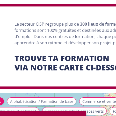
Le secteur CISP regroupe
plus
de
300 lieux de form
formations sont
100% gratuites et destinées aux a
d'emploi. Dans nos centres de formation, chaque 
apprendre à son rythme et développer son projet 
TROUVE TA FORMATION
VIA NOTRE CARTE CI-DES
s
Alphabétisation / Formation de base
Commerce et vente
truction et bâtiment
Espaces naturels et espaces verts
F