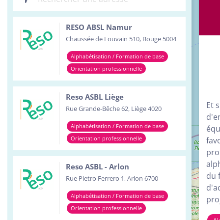
Inst
RESO ABSL Namur
Serv
Chaussée de Louvain 510, Bouge 5004
Tour
Alphabétisation / Formation de base
Orientation professionnelle
Reso ASBL Liège
Et 
Rue Grande-Bêche 62, Liège 4020
d'e
Alphabétisation / Formation de base
équ
Orientation professionnelle
fav
pro
alp
Reso ASBL - Arlon
du f
Rue Pietro Ferrero 1, Arlon 6700
d'a
Alphabétisation / Formation de base
pro
Orientation professionnelle