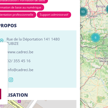
phabétisation / Formation de base
17
rmation de base au numérique
93
ientation professionnelle
Support administratif
PROPOS
6
Rue de la Déportation 141 1480
TUBIZE
www.cadreci.be
02/ 355 45 16
info@cadreci.be
CALISATION