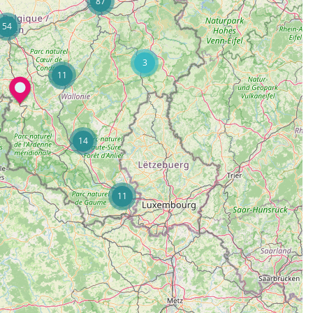
87
54
3
11
14
11