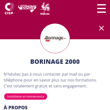
Le secteur CISP regroupe
plus
de
300 lieux de
formation
partout en Wallonie.
Nos formations
sont
100% gratuites et destinées aux adultes (18
ans minimum) demandeurs d'emploi. Dans nos
centres de formation, chaque personne a son
importance. Chacun peut apprendre à son rythme
BORINAGE 2000
et développer son projet personnel…
N'hésitez pas à nous contacter par mail ou par
TROUVE TA FORMATION
téléphone pour en savoir plus sur nos formations.
VIA NOTRE CARTE CI-
C’est totalement gratuit et sans engagement.
DESSOUS
Installation et maintenance
À PROPOS