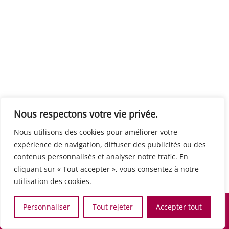
Centre européen du travail
Rue Edouard Dinot 21 5590 Ciney
Formation de base au numérique
Orientation professionnelle
Support administratif
SJB Formation
Nous respectons votre vie privée.
Boulevard de l'Europe 8A 1300 Wavre
Nous utilisons des cookies pour améliorer votre
Alphabétisation / Formation de base
expérience de navigation, diffuser des publicités ou des
Commerce et vente
contenus personnalisés et analyser notre trafic. En
Communication, media et multimedia
cliquant sur « Tout accepter », vous consentez à notre
Formation de base au numérique
utilisation des cookies.
Orientation professionnelle
Services aux personnes et à la collectivité
Personnaliser
Tout rejeter
Accepter tout
Support administratif
Accueil
Recherche
Carte