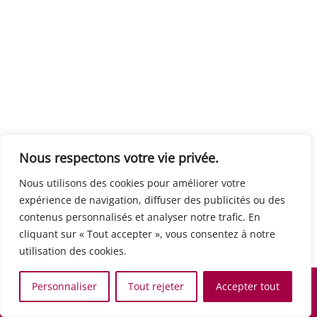
Centre européen du travail
Rue Edouard Dinot 21 5590 Ciney
Formation de base au numérique
Orientation professionnelle
Support administratif
SJB Formation
Nous respectons votre vie privée.
Boulevard de l'Europe 8A 1300 Wavre
Nous utilisons des cookies pour améliorer votre
Alphabétisation / Formation de base
expérience de navigation, diffuser des publicités ou des
Commerce et vente
contenus personnalisés et analyser notre trafic. En
Communication, media et multimedia
cliquant sur « Tout accepter », vous consentez à notre
Formation de base au numérique
utilisation des cookies.
Orientation professionnelle
Services aux personnes et à la collectivité
Personnaliser
Tout rejeter
Accepter tout
Support administratif
Accueil
Recherche
Carte