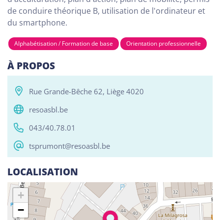
de conduire théorique B, utilisation de l'ordinateur et
du smartphone.
Tous
Alphabétisation / Formation de base
Com
Alphabétisation / Formation de base
Orientation professionnelle
RESO ABSL Namur
À PROPOS
Chaussée de Louvain 510, Bouge 5004
Rue Grande-Bêche 62, Liège 4020
Alphabétisation / Formation de base
Orientation professionnelle
resoasbl.be
043/40.78.01
Reso ASBL Liège
Rue Grande-Bêche 62, Liège 4020
tsprumont@resoasbl.be
Alphabétisation / Formation de base
LOCALISATION
Orientation professionnelle
+
Reso ASBL - Arlon
−
Rue Pietro Ferrero 1, Arlon 6700