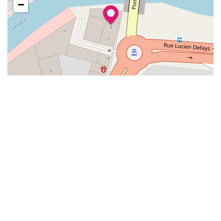
−
Alphabétisation / Formation de base
Orientation professionnelle
Adeppi
Chaussée. de Liège 178, 6900 Marche-en-
Famenne
Alphabétisation / Formation de base
Formation de base au numérique
Orientation professionnelle
Adeppi
Avenue de l'Europe 1A, 7903 Leuze-en-Hainaut
Alphabétisation / Formation de base
Formation de base au numérique
Orientation professionnelle