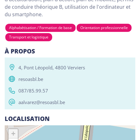
de conduire théorique B, utilisation de l'ordinateur et
du smartphone.
Tous
Alphabétisation / Formation de base
Com
Alphabétisation / Formation de base
Orientation professionnelle
Transport et logistique
RESO ABSL Namur
Chaussée de Louvain 510, Bouge 5004
À PROPOS
Alphabétisation / Formation de base
Orientation professionnelle
4, Pont Léopold, 4800 Verviers
resoasbl.be
Reso ASBL Liège
087/85.99.57
Rue Grande-Bêche 62, Liège 4020
aalvarez@resoasbl.be
Alphabétisation / Formation de base
Orientation professionnelle
LOCALISATION
Reso ASBL - Arlon
+
Rue Pietro Ferrero 1, Arlon 6700