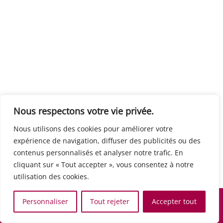
Centre européen du travail
Rue Edouard Dinot 21 5590 Ciney
Formation de base au numérique
Orientation professionnelle
Support administratif
SJB Formation
Nous respectons votre vie privée.
Boulevard de l'Europe 8A 1300 Wavre
Nous utilisons des cookies pour améliorer votre
Alphabétisation / Formation de base
expérience de navigation, diffuser des publicités ou des
Commerce et vente
contenus personnalisés et analyser notre trafic. En
Communication, media et multimedia
cliquant sur « Tout accepter », vous consentez à notre
Formation de base au numérique
utilisation des cookies.
Orientation professionnelle
Services aux personnes et à la collectivité
Personnaliser
Tout rejeter
Accepter tout
Support administratif
Accueil
Recherche
Carte