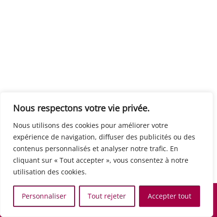
Centre européen du travail
Rue Edouard Dinot 21 5590 Ciney
Formation de base au numérique
Orientation professionnelle
Support administratif
SJB Formation
Nous respectons votre vie privée.
Boulevard de l'Europe 8A 1300 Wavre
Nous utilisons des cookies pour améliorer votre
Alphabétisation / Formation de base
expérience de navigation, diffuser des publicités ou des
Commerce et vente
contenus personnalisés et analyser notre trafic. En
Communication, media et multimedia
cliquant sur « Tout accepter », vous consentez à notre
Formation de base au numérique
utilisation des cookies.
Orientation professionnelle
Services aux personnes et à la collectivité
Personnaliser
Tout rejeter
Accepter tout
Support administratif
Accueil
Recherche
Carte