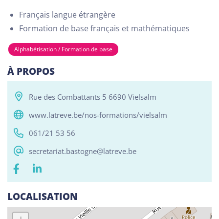
Français langue étrangère
Formation de base français et mathématiques
Tous
Alphabétisation / Formation de base
Com
Alphabétisation / Formation de base
RESO ABSL Namur
À PROPOS
Chaussée de Louvain 510, Bouge 5004
Alphabétisation / Formation de base
Rue des Combattants 5 6690 Vielsalm
Orientation professionnelle
www.latreve.be/nos-formations/vielsalm
Reso ASBL Liège
061/21 53 56
Rue Grande-Bêche 62, Liège 4020
secretariat.bastogne@latreve.be
Alphabétisation / Formation de base
Orientation professionnelle
LOCALISATION
Reso ASBL - Arlon
Rue Pietro Ferrero 1, Arlon 6700