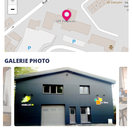
+
Alphabétisation / Formation de base
−
Orientation professionnelle
Adeppi
Chaussée. de Liège 178, 6900 Marche-en-
Famenne
Alphabétisation / Formation de base
GALERIE PHOTO
Formation de base au numérique
Orientation professionnelle
Adeppi
Avenue de l'Europe 1A, 7903 Leuze-en-Hainaut
Alphabétisation / Formation de base
Formation de base au numérique
Orientation professionnelle