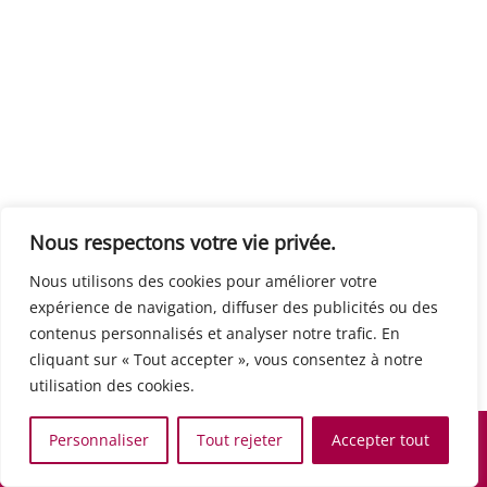
Centre européen du travail
Rue Edouard Dinot 21 5590 Ciney
Formation de base au numérique
Orientation professionnelle
Support administratif
SJB Formation
Nous respectons votre vie privée.
Boulevard de l'Europe 8A 1300 Wavre
Nous utilisons des cookies pour améliorer votre
Alphabétisation / Formation de base
expérience de navigation, diffuser des publicités ou des
Commerce et vente
contenus personnalisés et analyser notre trafic. En
Communication, media et multimedia
cliquant sur « Tout accepter », vous consentez à notre
Formation de base au numérique
utilisation des cookies.
Orientation professionnelle
Services aux personnes et à la collectivité
Personnaliser
Tout rejeter
Accepter tout
Support administratif
Accueil
Recherche
Carte