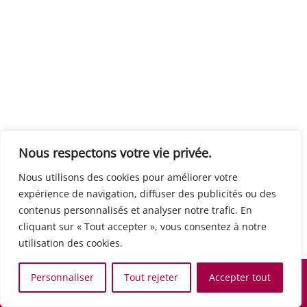
Centre européen du travail
Rue Edouard Dinot 21 5590 Ciney
Formation de base au numérique
Orientation professionnelle
Support administratif
SJB Formation
Nous respectons votre vie privée.
Boulevard de l'Europe 8A 1300 Wavre
Nous utilisons des cookies pour améliorer votre
Alphabétisation / Formation de base
expérience de navigation, diffuser des publicités ou des
Commerce et vente
contenus personnalisés et analyser notre trafic. En
Communication, media et multimedia
cliquant sur « Tout accepter », vous consentez à notre
Formation de base au numérique
utilisation des cookies.
Orientation professionnelle
Services aux personnes et à la collectivité
Personnaliser
Tout rejeter
Accepter tout
Support administratif
Accueil
Recherche
Carte