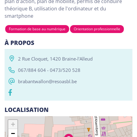
plan d'action, plan de mobilité, permis de conduire
théorique B, utilisation de l'ordinateur et du
smartphone
Tous
Alphabétisation / Formation de base
Com
Formation de base au numérique
Orientation professionnelle
RESO ABSL Namur
À PROPOS
Chaussée de Louvain 510, Bouge 5004
Alphabétisation / Formation de base
2 Rue Cloquet, 1420 Braine-l'Alleud
Orientation professionnelle
067/884 604 - 0473/520 528
brabantwallon@resoasbl.be
Reso ASBL Liège
Rue Grande-Bêche 62, Liège 4020
Alphabétisation / Formation de base
LOCALISATION
Orientation professionnelle
+
Reso ASBL - Arlon
−
Rue Pietro Ferrero 1, Arlon 6700