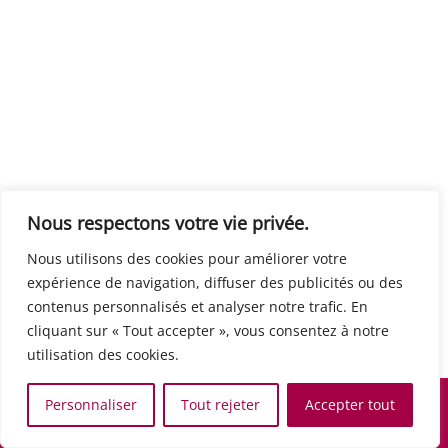
Centre européen du travail
Rue Edouard Dinot 21 5590 Ciney
Formation de base au numérique
Orientation professionnelle
Support administratif
SJB Formation
Nous respectons votre vie privée.
Boulevard de l'Europe 8A 1300 Wavre
Nous utilisons des cookies pour améliorer votre
Alphabétisation / Formation de base
expérience de navigation, diffuser des publicités ou des
Commerce et vente
contenus personnalisés et analyser notre trafic. En
Communication, media et multimedia
cliquant sur « Tout accepter », vous consentez à notre
Formation de base au numérique
utilisation des cookies.
Orientation professionnelle
Services aux personnes et à la collectivité
Personnaliser
Tout rejeter
Accepter tout
Support administratif
Accueil
Recherche
Carte