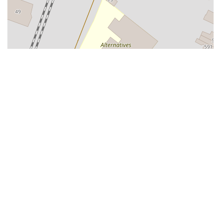
Alphabétisation / Formation de base
Orientation professionnelle
Adeppi
Chaussée. de Liège 178, 6900 Marche-en-
Famenne
Alphabétisation / Formation de base
Formation de base au numérique
Orientation professionnelle
Adeppi
Avenue de l'Europe 1A, 7903 Leuze-en-Hainaut
Alphabétisation / Formation de base
Formation de base au numérique
Orientation professionnelle