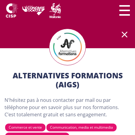
Le secteur CISP regroupe
plus
de
300 lieux de
formation
partout en Wallonie.
Nos formations
sont
100% gratuites et destinées aux adultes (18
ans minimum) demandeurs d'emploi. Dans nos
centres de formation, chaque personne a son
importance. Chacun peut apprendre à son rythme
ALTERNATIVES FORMATIONS
et développer son projet personnel…
(AIGS)
TROUVE TA FORMATION
N'hésitez pas à nous contacter par mail ou par
VIA NOTRE CARTE CI-
téléphone pour en savoir plus sur nos formations.
C’est totalement gratuit et sans engagement.
DESSOUS
Commerce et vente
Communication, media et multimedia