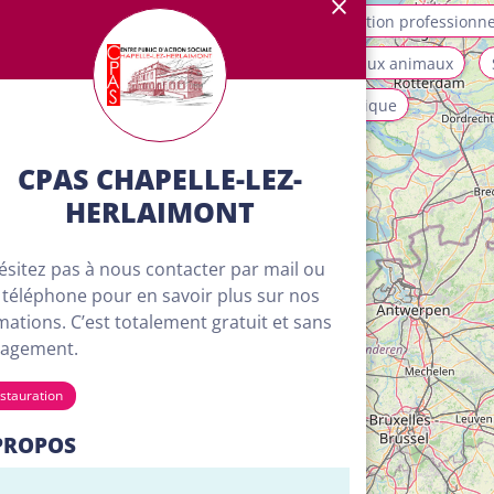
allation et maintenance
Mobilité
Orientation professionne
ices aux personnes et à la collectivité
Soins aux animaux
isme, loisirs et animation
Transport et logistique
CPAS CHAPELLE-LEZ-
HERLAIMONT
ésitez pas à nous contacter par mail ou
 téléphone pour en savoir plus sur nos
mations. C’est totalement gratuit et sans
agement.
stauration
PROPOS
4