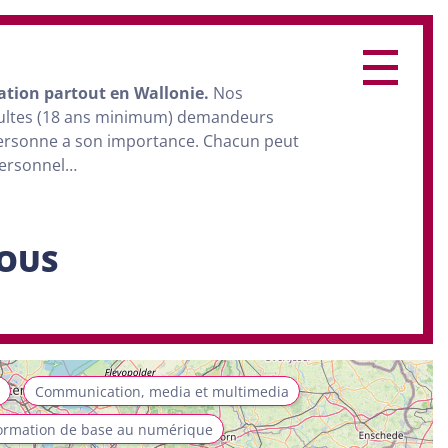
ation
partout en Wallonie.
Nos
dultes (18 ans minimum) demandeurs
personne a son importance. Chacun peut
personnel…
SOUS
Communication, media et multimedia
ormation de base au numérique