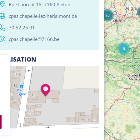
17
Rue Laurent 18, 7160 Piéton
93
cpas.chapelle-lez-herlaimont.be
70 52 25 01
cpas.chapelle@7160.be
6
CALISATION