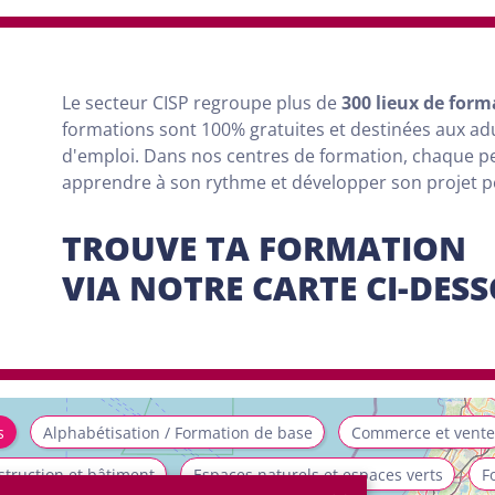
Le secteur CISP regroupe
plus
de
300 lieux de form
formations sont
100% gratuites et destinées aux a
d'emploi. Dans nos centres de formation, chaque 
apprendre à son rythme et développer son projet 
TROUVE TA FORMATION
VIA NOTRE CARTE CI-DES
s
Alphabétisation / Formation de base
Commerce et vente
truction et bâtiment
Espaces naturels et espaces verts
F