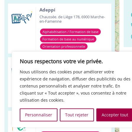
Adeppi
Chaussée. de Liège 178, 6900 Marche-
en-Famenne
Alphabétisation / Formation de base
Formation de base au numérique
Orientation professionnelle
+
LO
−
Nous respectons votre vie privée.
Adeppi
Avenue de l'Europe 1A, 7903 Leuze-en-
Nous utilisons des cookies pour améliorer votre
Hainaut
expérience de navigation, diffuser des publicités ou des
Alphabétisation / Formation de base
contenus personnalisés et analyser notre trafic. En
cliquant sur « Tout accepter », vous consentez à notre
Formation de base au numérique
utilisation des cookies.
Orientation professionnelle
Personnaliser
Tout rejeter
Accepter tout
Réso ASBL Verviers
4, Pont Léopold, 4800 Verviers