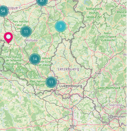
87
54
3
11
14
11