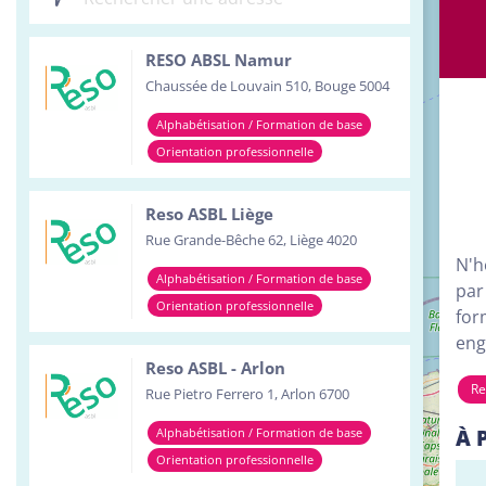
Inst
RESO ABSL Namur
Serv
Chaussée de Louvain 510, Bouge 5004
Tour
Alphabétisation / Formation de base
Orientation professionnelle
Reso ASBL Liège
Rue Grande-Bêche 62, Liège 4020
N'h
Alphabétisation / Formation de base
par
Orientation professionnelle
for
eng
Reso ASBL - Arlon
Re
Rue Pietro Ferrero 1, Arlon 6700
À 
Alphabétisation / Formation de base
Orientation professionnelle