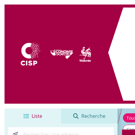
+
−
Liste
Recherche
Tou
Cons