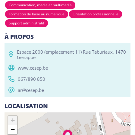
Communication, media et multimedia
Formation de base au numérique
Orientation professionnelle
Support administratif
Tous
Alphabétisation / Formation de base
Com
À PROPOS
RESO ABSL Namur
Chaussée de Louvain 510, Bouge 5004
Espace 2000 (emplacement 11) Rue Taburiaux, 1470
Genappe
Alphabétisation / Formation de base
Orientation professionnelle
www.cesep.be
067/890 850
Reso ASBL Liège
Rue Grande-Bêche 62, Liège 4020
ar@cesep.be
Alphabétisation / Formation de base
LOCALISATION
Orientation professionnelle
+
Reso ASBL - Arlon
−
Rue Pietro Ferrero 1, Arlon 6700