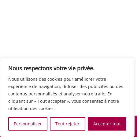
Centre européen du travail
Rue Edouard Dinot 21 5590 Ciney
Formation de base au numérique
Orientation professionnelle
Support administratif
SJB Formation
Nous respectons votre vie privée.
Boulevard de l'Europe 8A 1300 Wavre
Nous utilisons des cookies pour améliorer votre
Alphabétisation / Formation de base
expérience de navigation, diffuser des publicités ou des
Commerce et vente
contenus personnalisés et analyser notre trafic. En
Communication, media et multimedia
cliquant sur « Tout accepter », vous consentez à notre
Formation de base au numérique
utilisation des cookies.
Orientation professionnelle
Services aux personnes et à la collectivité
Personnaliser
Tout rejeter
Accepter tout
Support administratif
Accueil
Recherche
Carte