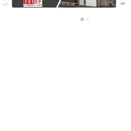
Réso ASBL Verviers
4, Pont Léopold, 4800 Verviers
Alphabétisation / Formation de base
Orientation professionnelle
Transport et logistique
CISP Alises Terra Nuova
Rue Thiriau du Luc 11 - 7100 La Louvière
Alphabétisation / Formation de base
Orientation professionnelle
AID Val de Senne - Prison de Nivelles
Avenue de Burlet 4, 1400 Nivelles, Belgique
Construction et bâtiment
Alpha/Premier commis de cuisine