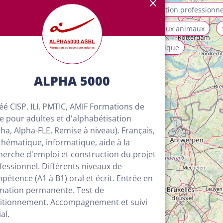
allation et maintenance
Mobilité
Orientation professionne
ices aux personnes et à la collectivité
Soins aux animaux
isme, loisirs et animation
Transport et logistique
ALPHA 5000
éé CISP, ILI, PMTIC, AMIF Formations de
e pour adultes et d'alphabétisation
pha, Alpha-FLE, Remise à niveau). Français,
hématique, informatique, aide à la
herche d'emploi et construction du projet
fessionnel. Différents niveaux de
pétence (A1 à B1) oral et écrit. Entrée en
mation permanente. Test de
itionnement. Accompagnement et suivi
4
al.