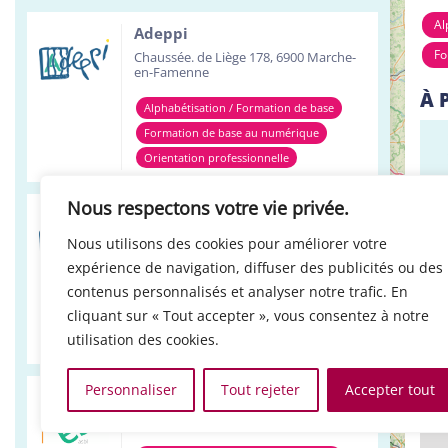
Al
Adeppi
Fo
Chaussée. de Liège 178, 6900 Marche-
en-Famenne
À 
Alphabétisation / Formation de base
Formation de base au numérique
Orientation professionnelle
Nous respectons votre vie privée.
Adeppi
Avenue de l'Europe 1A, 7903 Leuze-en-
Nous utilisons des cookies pour améliorer votre
Hainaut
+
expérience de navigation, diffuser des publicités ou des
Alphabétisation / Formation de base
contenus personnalisés et analyser notre trafic. En
LO
−
cliquant sur « Tout accepter », vous consentez à notre
Formation de base au numérique
utilisation des cookies.
Orientation professionnelle
Personnaliser
Tout rejeter
Accepter tout
Réso ASBL Verviers
4, Pont Léopold, 4800 Verviers