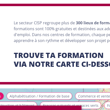
Le secteur CISP regroupe
plus
de
300 lieux de form
formations sont
100% gratuites et destinées aux a
d'emploi. Dans nos centres de formation, chaque 
apprendre à son rythme et développer son projet 
TROUVE TA FORMATION
VIA NOTRE CARTE CI-DES
s
Alphabétisation / Formation de base
Commerce et vente
truction et bâtiment
Espaces naturels et espaces verts
F