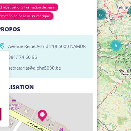
17
phabétisation / Formation de base
93
rmation de base au numérique
PROPOS
6
Avenue Reine Astrid 118 5000 NAMUR
081/ 74 60 96
secretariat@alpha5000.be
CALISATION