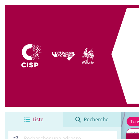
+
−
Liste
Recherche
Tou
Cons