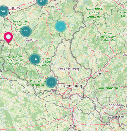
87
54
3
11
14
11