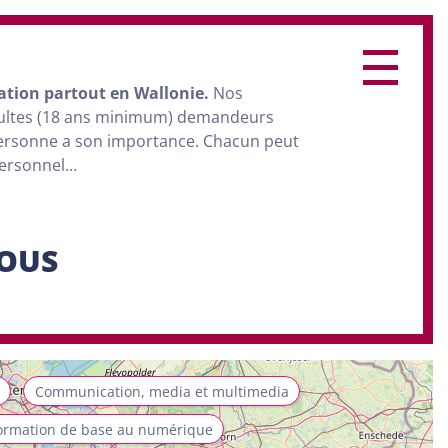
ation
partout en Wallonie.
Nos
dultes (18 ans minimum) demandeurs
personne a son importance. Chacun peut
personnel…
SOUS
Communication, media et multimedia
ormation de base au numérique