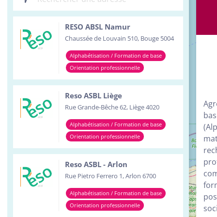
Inst
RESO ABSL Namur
Serv
Chaussée de Louvain 510, Bouge 5004
Tour
Alphabétisation / Formation de base
Orientation professionnelle
Reso ASBL Liège
Agr
Rue Grande-Bêche 62, Liège 4020
bas
Alphabétisation / Formation de base
(Al
Orientation professionnelle
mat
rec
pro
Reso ASBL - Arlon
com
Rue Pietro Ferrero 1, Arlon 6700
for
Alphabétisation / Formation de base
pos
Orientation professionnelle
soci