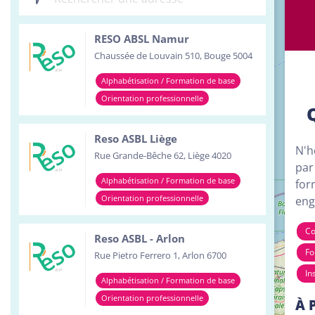
Inst
RESO ABSL Namur
Serv
Chaussée de Louvain 510, Bouge 5004
Tour
Alphabétisation / Formation de base
Orientation professionnelle
Reso ASBL Liège
N'h
Rue Grande-Bêche 62, Liège 4020
par
Alphabétisation / Formation de base
for
Orientation professionnelle
eng
Co
Reso ASBL - Arlon
Fo
Rue Pietro Ferrero 1, Arlon 6700
In
Alphabétisation / Formation de base
Orientation professionnelle
À 