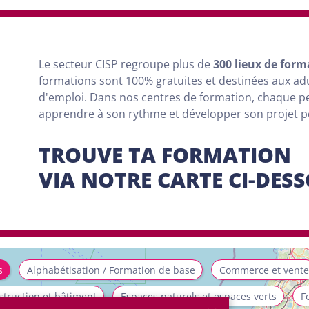
Le secteur CISP regroupe
plus
de
300 lieux de form
formations sont
100% gratuites et destinées aux a
d'emploi. Dans nos centres de formation, chaque 
apprendre à son rythme et développer son projet 
TROUVE TA FORMATION
VIA NOTRE CARTE CI-DES
s
Alphabétisation / Formation de base
Commerce et vente
truction et bâtiment
Espaces naturels et espaces verts
F