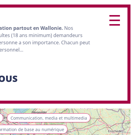
ation
partout en Wallonie.
Nos
dultes (18 ans minimum) demandeurs
personne a son importance. Chacun peut
personnel…
SOUS
Communication, media et multimedia
ormation de base au numérique