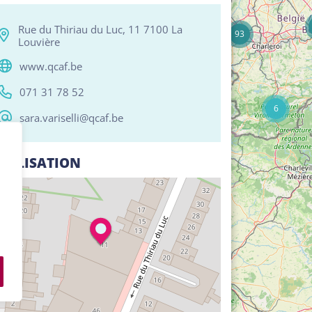
17
Rue du Thiriau du Luc, 11 7100 La
93
Louvière
www.qcaf.be
071 31 78 52
6
sara.variselli@qcaf.be
CALISATION