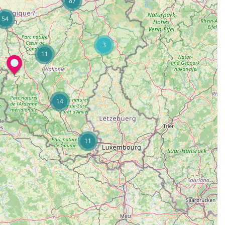
87
54
3
11
14
11