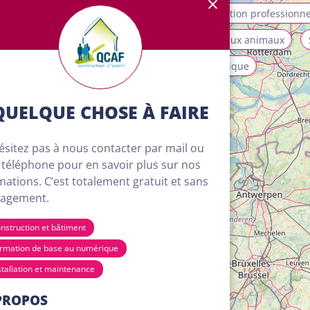
allation et maintenance
Mobilité
Orientation professionne
ices aux personnes et à la collectivité
Soins aux animaux
isme, loisirs et animation
Transport et logistique
QUELQUE CHOSE À FAIRE
ésitez pas à nous contacter par mail ou
 téléphone pour en savoir plus sur nos
mations. C’est totalement gratuit et sans
agement.
nstruction et bâtiment
rmation de base au numérique
stallation et maintenance
4
PROPOS