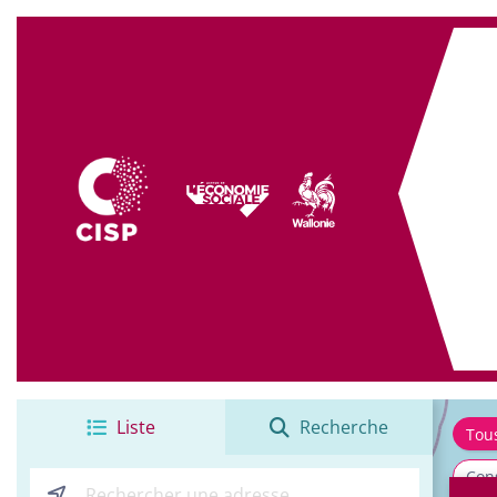
+
−
Liste
Recherche
Tou
Cons