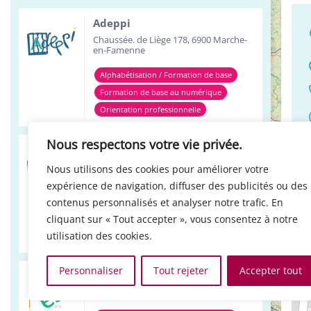
Adeppi
Chaussée. de Liège 178, 6900 Marche-
en-Famenne
Alphabétisation / Formation de base
Formation de base au numérique
Orientation professionnelle
+
Nous respectons votre vie privée.
Adeppi
LO
−
Avenue de l'Europe 1A, 7903 Leuze-en-
Nous utilisons des cookies pour améliorer votre
Hainaut
expérience de navigation, diffuser des publicités ou des
Alphabétisation / Formation de base
contenus personnalisés et analyser notre trafic. En
cliquant sur « Tout accepter », vous consentez à notre
Formation de base au numérique
utilisation des cookies.
Orientation professionnelle
Personnaliser
Tout rejeter
Accepter tout
Réso ASBL Verviers
4, Pont Léopold, 4800 Verviers