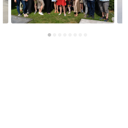
Réso ASBL Verviers
4, Pont Léopold, 4800 Verviers
Alphabétisation / Formation de base
Orientation professionnelle
Transport et logistique
CISP Alises Terra Nuova
Rue Thiriau du Luc 11 - 7100 La Louvière
Alphabétisation / Formation de base
Orientation professionnelle
AID Val de Senne - Prison de Nivelles
Avenue de Burlet 4, 1400 Nivelles, Belgique
Construction et bâtiment
Alpha/Premier commis de cuisine