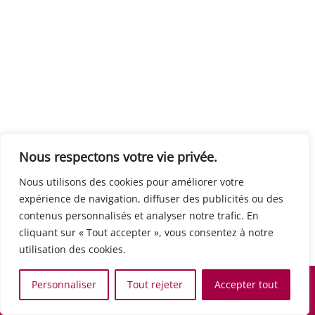
Centre européen du travail
Rue Edouard Dinot 21 5590 Ciney
Formation de base au numérique
Orientation professionnelle
Support administratif
SJB Formation
Nous respectons votre vie privée.
Boulevard de l'Europe 8A 1300 Wavre
Nous utilisons des cookies pour améliorer votre
Alphabétisation / Formation de base
expérience de navigation, diffuser des publicités ou des
Commerce et vente
contenus personnalisés et analyser notre trafic. En
Communication, media et multimedia
cliquant sur « Tout accepter », vous consentez à notre
Formation de base au numérique
utilisation des cookies.
Orientation professionnelle
Services aux personnes et à la collectivité
Personnaliser
Tout rejeter
Accepter tout
Support administratif
Accueil
Recherche
Carte