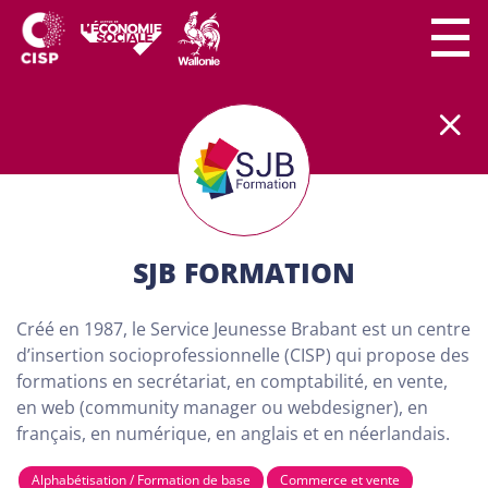
Le secteur CISP regroupe
plus
de
300 lieux de
formation
partout en Wallonie.
Nos formations
sont
100% gratuites et destinées aux adultes (18
ans minimum) demandeurs d'emploi. Dans nos
centres de formation, chaque personne a son
importance. Chacun peut apprendre à son rythme
SJB FORMATION
et développer son projet personnel…
Créé en 1987, le Service Jeunesse Brabant est un centre
TROUVE TA FORMATION
d’insertion socioprofessionnelle (CISP) qui propose des
VIA NOTRE CARTE CI-
formations en secrétariat, en comptabilité, en vente,
en web (community manager ou webdesigner), en
DESSOUS
français, en numérique, en anglais et en néerlandais.
Alphabétisation / Formation de base
Commerce et vente