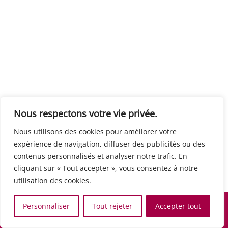
Centre européen du travail
Rue Edouard Dinot 21 5590 Ciney
Formation de base au numérique
Orientation professionnelle
Support administratif
SJB Formation
Nous respectons votre vie privée.
Boulevard de l'Europe 8A 1300 Wavre
Nous utilisons des cookies pour améliorer votre
Alphabétisation / Formation de base
expérience de navigation, diffuser des publicités ou des
Commerce et vente
contenus personnalisés et analyser notre trafic. En
Communication, media et multimedia
cliquant sur « Tout accepter », vous consentez à notre
Formation de base au numérique
utilisation des cookies.
Orientation professionnelle
Services aux personnes et à la collectivité
Personnaliser
Tout rejeter
Accepter tout
Support administratif
Accueil
Recherche
Carte