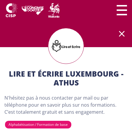
Le secteur CISP regroupe
plus
de
300 lieux de
formation
partout en Wallonie.
Nos formations
sont
100% gratuites et destinées aux adultes (18
ans minimum) demandeurs d'emploi. Dans nos
centres de formation, chaque personne a son
importance. Chacun peut apprendre à son rythme
LIRE ET ÉCRIRE LUXEMBOURG -
et développer son projet personnel…
ATHUS
TROUVE TA FORMATION
N'hésitez pas à nous contacter par mail ou par
VIA NOTRE CARTE CI-
téléphone pour en savoir plus sur nos formations.
C’est totalement gratuit et sans engagement.
DESSOUS
Alphabétisation / Formation de base