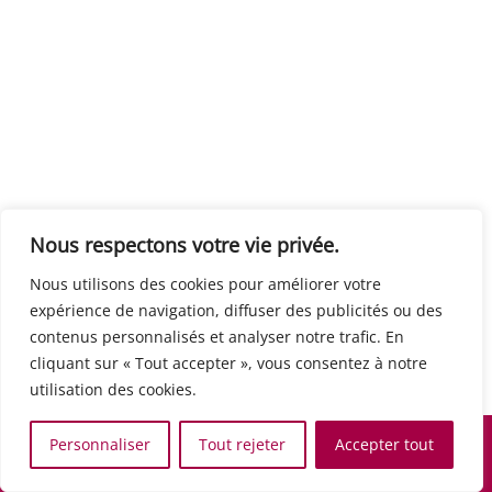
Centre européen du travail
Rue Edouard Dinot 21 5590 Ciney
Formation de base au numérique
Orientation professionnelle
Support administratif
SJB Formation
Nous respectons votre vie privée.
Boulevard de l'Europe 8A 1300 Wavre
Nous utilisons des cookies pour améliorer votre
Alphabétisation / Formation de base
expérience de navigation, diffuser des publicités ou des
Commerce et vente
contenus personnalisés et analyser notre trafic. En
Communication, media et multimedia
cliquant sur « Tout accepter », vous consentez à notre
Formation de base au numérique
utilisation des cookies.
Orientation professionnelle
Services aux personnes et à la collectivité
Personnaliser
Tout rejeter
Accepter tout
Support administratif
Accueil
Recherche
Carte