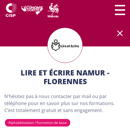
Le secteur CISP regroupe
plus
de
300 lieux de
formation
partout en Wallonie.
Nos formations
sont
100% gratuites et destinées aux adultes (18
ans minimum) demandeurs d'emploi. Dans nos
centres de formation, chaque personne a son
importance. Chacun peut apprendre à son rythme
LIRE ET ÉCRIRE NAMUR -
et développer son projet personnel…
FLORENNES
TROUVE TA FORMATION
N'hésitez pas à nous contacter par mail ou par
VIA NOTRE CARTE CI-
téléphone pour en savoir plus sur nos formations.
C’est totalement gratuit et sans engagement.
DESSOUS
Alphabétisation / Formation de base