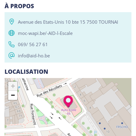
À PROPOS
Avenue des Etats-Unis 10 bte 15 7500 TOURNAI
Tous
Alphabétisation / Formation de base
Com
moc-wapi.be/-AID-l-Escale
RESO ABSL Namur
069/ 56 27 61
Chaussée de Louvain 510, Bouge 5004
info@aid-ho.be
Alphabétisation / Formation de base
Orientation professionnelle
LOCALISATION
Reso ASBL Liège
+
Rue Grande-Bêche 62, Liège 4020
−
Alphabétisation / Formation de base
Orientation professionnelle
Reso ASBL - Arlon
Rue Pietro Ferrero 1, Arlon 6700