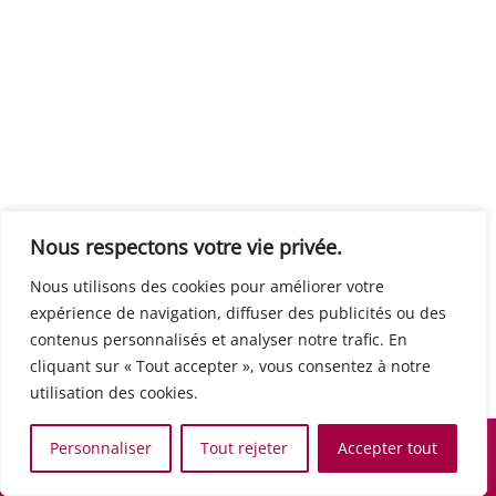
Centre européen du travail
Rue Edouard Dinot 21 5590 Ciney
Formation de base au numérique
Orientation professionnelle
Support administratif
SJB Formation
Nous respectons votre vie privée.
Boulevard de l'Europe 8A 1300 Wavre
Nous utilisons des cookies pour améliorer votre
Alphabétisation / Formation de base
expérience de navigation, diffuser des publicités ou des
Commerce et vente
contenus personnalisés et analyser notre trafic. En
Communication, media et multimedia
cliquant sur « Tout accepter », vous consentez à notre
Formation de base au numérique
utilisation des cookies.
Orientation professionnelle
Services aux personnes et à la collectivité
Personnaliser
Tout rejeter
Accepter tout
Support administratif
Accueil
Recherche
Carte