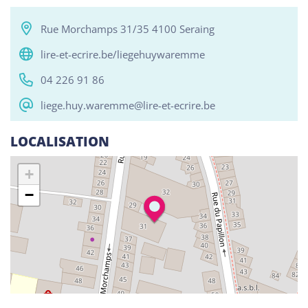
Rue Morchamps 31/35 4100 Seraing
Tous
Alphabétisation / Formation de base
Com
lire-et-ecrire.be/liegehuywaremme
04 226 91 86
RESO ABSL Namur
liege.huy.waremme@lire-et-ecrire.be
Chaussée de Louvain 510, Bouge 5004
Alphabétisation / Formation de base
LOCALISATION
Orientation professionnelle
+
Reso ASBL Liège
−
Rue Grande-Bêche 62, Liège 4020
Alphabétisation / Formation de base
Orientation professionnelle
Reso ASBL - Arlon
Rue Pietro Ferrero 1, Arlon 6700