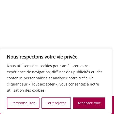
Centre européen du travail
Rue Edouard Dinot 21 5590 Ciney
Formation de base au numérique
Orientation professionnelle
Support administratif
SJB Formation
Nous respectons votre vie privée.
Boulevard de l'Europe 8A 1300 Wavre
Nous utilisons des cookies pour améliorer votre
Alphabétisation / Formation de base
expérience de navigation, diffuser des publicités ou des
Commerce et vente
contenus personnalisés et analyser notre trafic. En
Communication, media et multimedia
cliquant sur « Tout accepter », vous consentez à notre
Formation de base au numérique
utilisation des cookies.
Orientation professionnelle
Services aux personnes et à la collectivité
Personnaliser
Tout rejeter
Accepter tout
Support administratif
Accueil
Recherche
Carte