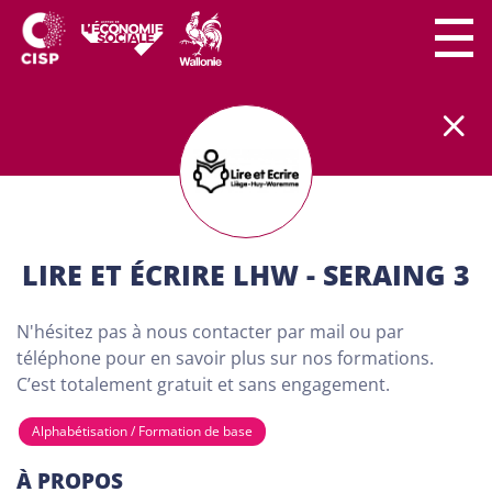
Le secteur CISP regroupe
plus
de
300 lieux de
formation
partout en Wallonie.
Nos formations
sont
100% gratuites et destinées aux adultes (18
ans minimum) demandeurs d'emploi. Dans nos
centres de formation, chaque personne a son
importance. Chacun peut apprendre à son rythme
LIRE ET ÉCRIRE LHW - SERAING 3
et développer son projet personnel…
N'hésitez pas à nous contacter par mail ou par
TROUVE TA FORMATION
téléphone pour en savoir plus sur nos formations.
VIA NOTRE CARTE CI-
C’est totalement gratuit et sans engagement.
DESSOUS
Alphabétisation / Formation de base
À PROPOS