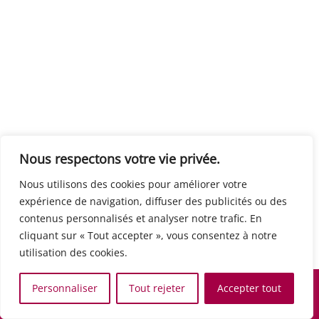
Centre européen du travail
Rue Edouard Dinot 21 5590 Ciney
Formation de base au numérique
Orientation professionnelle
Support administratif
SJB Formation
Nous respectons votre vie privée.
Boulevard de l'Europe 8A 1300 Wavre
Nous utilisons des cookies pour améliorer votre
Alphabétisation / Formation de base
expérience de navigation, diffuser des publicités ou des
Commerce et vente
contenus personnalisés et analyser notre trafic. En
Communication, media et multimedia
cliquant sur « Tout accepter », vous consentez à notre
Formation de base au numérique
utilisation des cookies.
Orientation professionnelle
Services aux personnes et à la collectivité
Personnaliser
Tout rejeter
Accepter tout
Support administratif
Accueil
Recherche
Carte