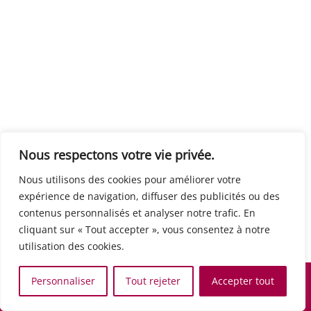
Centre européen du travail
Rue Edouard Dinot 21 5590 Ciney
Formation de base au numérique
Orientation professionnelle
Support administratif
SJB Formation
Nous respectons votre vie privée.
Boulevard de l'Europe 8A 1300 Wavre
Nous utilisons des cookies pour améliorer votre
Alphabétisation / Formation de base
expérience de navigation, diffuser des publicités ou des
Commerce et vente
contenus personnalisés et analyser notre trafic. En
Communication, media et multimedia
cliquant sur « Tout accepter », vous consentez à notre
Formation de base au numérique
utilisation des cookies.
Orientation professionnelle
Services aux personnes et à la collectivité
Personnaliser
Tout rejeter
Accepter tout
Support administratif
Accueil
Recherche
Carte