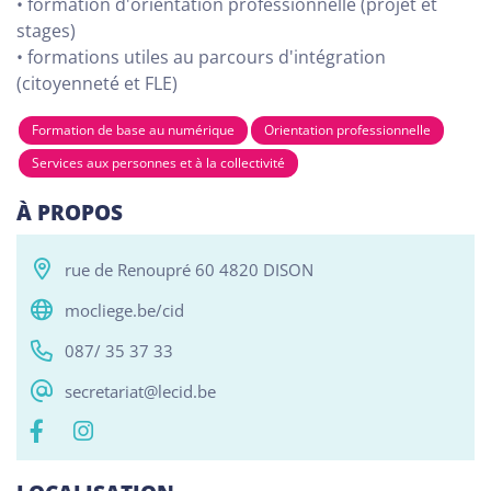
• formation d'orientation professionnelle (projet et
stages)
• formations utiles au parcours d'intégration
(citoyenneté et FLE)
Tous
Alphabétisation / Formation de base
Com
Formation de base au numérique
Orientation professionnelle
RESO ABSL Namur
Services aux personnes et à la collectivité
Chaussée de Louvain 510, Bouge 5004
Alphabétisation / Formation de base
À PROPOS
Orientation professionnelle
rue de Renoupré 60 4820 DISON
Reso ASBL Liège
mocliege.be/cid
Rue Grande-Bêche 62, Liège 4020
087/ 35 37 33
Alphabétisation / Formation de base
secretariat@lecid.be
Orientation professionnelle
Reso ASBL - Arlon
Rue Pietro Ferrero 1, Arlon 6700