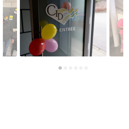
Réso ASBL Verviers
4, Pont Léopold, 4800 Verviers
Alphabétisation / Formation de base
Orientation professionnelle
Transport et logistique
CISP Alises Terra Nuova
Rue Thiriau du Luc 11 - 7100 La Louvière
Alphabétisation / Formation de base
Orientation professionnelle
AID Val de Senne - Prison de Nivelles
Avenue de Burlet 4, 1400 Nivelles, Belgique
Construction et bâtiment
Alpha/Premier commis de cuisine