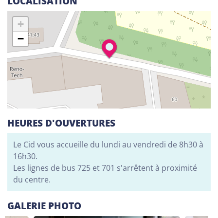
LOCALISATION
Alphabétisation / Formation de base
+
Orientation professionnelle
−
Adeppi
Chaussée. de Liège 178, 6900 Marche-en-
Famenne
Alphabétisation / Formation de base
Formation de base au numérique
Orientation professionnelle
HEURES D'OUVERTURES
Adeppi
Le Cid vous accueille du lundi au vendredi de 8h30 à
Avenue de l'Europe 1A, 7903 Leuze-en-Hainaut
16h30.
Les lignes de bus 725 et 701 s'arrêtent à proximité
Alphabétisation / Formation de base
du centre.
Formation de base au numérique
Orientation professionnelle
GALERIE PHOTO