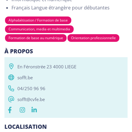
Français Langue étrangère pour débutantes
Alphabétisation / Formation de base
Tous
Alphabétisation / Formation de base
Com
Communication, media et multimedia
RESO ABSL Namur
Formation de base au numérique
Orientation professionnelle
Chaussée de Louvain 510, Bouge 5004
À PROPOS
Alphabétisation / Formation de base
Orientation professionnelle
En Féronstrée 23 4000 LIEGE
sofft.be
Reso ASBL Liège
Rue Grande-Bêche 62, Liège 4020
04/250 96 96
Alphabétisation / Formation de base
sofft@cvfe.be
Orientation professionnelle
Reso ASBL - Arlon
LOCALISATION
Rue Pietro Ferrero 1, Arlon 6700