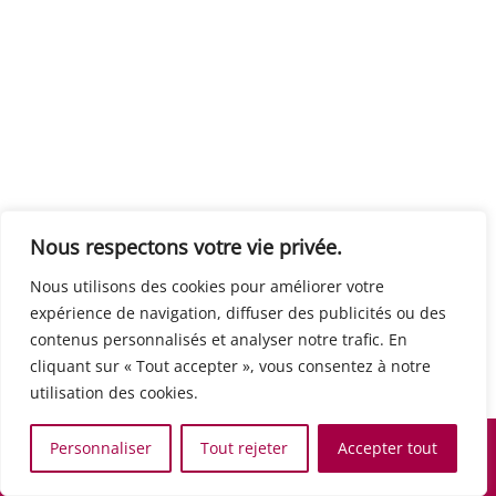
Centre européen du travail
Rue Edouard Dinot 21 5590 Ciney
Formation de base au numérique
Orientation professionnelle
Support administratif
SJB Formation
Nous respectons votre vie privée.
Boulevard de l'Europe 8A 1300 Wavre
Nous utilisons des cookies pour améliorer votre
Alphabétisation / Formation de base
expérience de navigation, diffuser des publicités ou des
Commerce et vente
contenus personnalisés et analyser notre trafic. En
Communication, media et multimedia
cliquant sur « Tout accepter », vous consentez à notre
Formation de base au numérique
utilisation des cookies.
Orientation professionnelle
Services aux personnes et à la collectivité
Personnaliser
Tout rejeter
Accepter tout
Support administratif
Accueil
Recherche
Carte