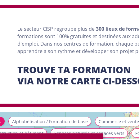
Le secteur CISP regroupe
plus
de
300 lieux de form
formations sont
100% gratuites et destinées aux a
d'emploi. Dans nos centres de formation, chaque 
apprendre à son rythme et développer son projet 
TROUVE TA FORMATION
VIA NOTRE CARTE CI-DES
s
Alphabétisation / Formation de base
Commerce et vente
truction et bâtiment
Espaces naturels et espaces verts
F