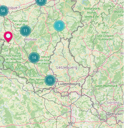
87
54
3
11
14
11