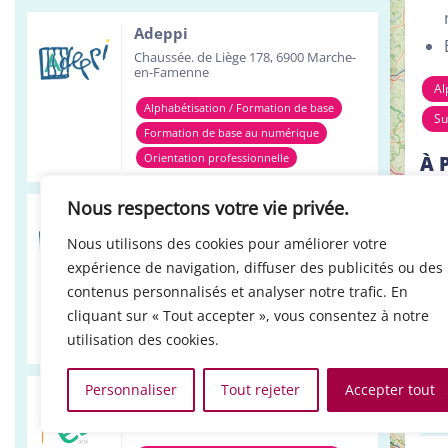
Adeppi
Chaussée. de Liège 178, 6900 Marche-
en-Famenne
Al
Alphabétisation / Formation de base
Su
Formation de base au numérique
Orientation professionnelle
À 
Nous respectons votre vie privée.
Adeppi
Avenue de l'Europe 1A, 7903 Leuze-en-
Nous utilisons des cookies pour améliorer votre
Hainaut
expérience de navigation, diffuser des publicités ou des
Alphabétisation / Formation de base
contenus personnalisés et analyser notre trafic. En
cliquant sur « Tout accepter », vous consentez à notre
Formation de base au numérique
utilisation des cookies.
Orientation professionnelle
Personnaliser
Tout rejeter
Accepter tout
Réso ASBL Verviers
4, Pont Léopold, 4800 Verviers
+