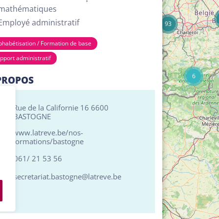
17
mathématiques
Employé administratif
93
phabétisation / Formation de base
pport administratif
6
PROPOS
Rue de la Californie 16 6600
BASTOGNE
www.latreve.be/nos-
formations/bastogne
061/ 21 53 56
secretariat.bastogne@latreve.be