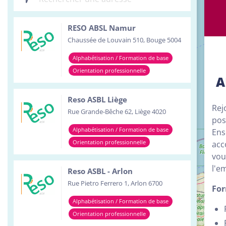
Inst
RESO ABSL Namur
Serv
Chaussée de Louvain 510, Bouge 5004
Tour
Alphabétisation / Formation de base
Orientation professionnelle
A
Reso ASBL Liège
Rej
Rue Grande-Bêche 62, Liège 4020
pos
Alphabétisation / Formation de base
Ens
Orientation professionnelle
acc
vou
l'e
Reso ASBL - Arlon
Rue Pietro Ferrero 1, Arlon 6700
For
Alphabétisation / Formation de base
Orientation professionnelle