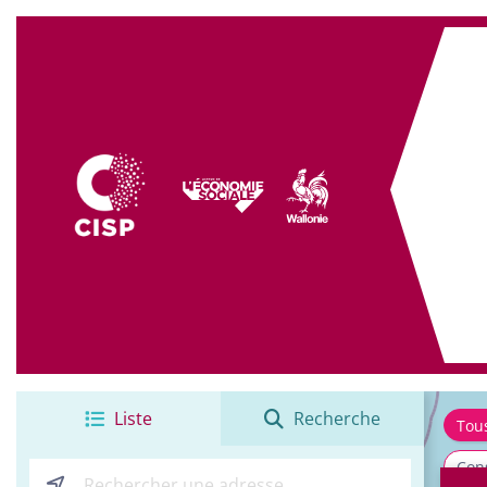
+
−
Liste
Recherche
Tou
Cons