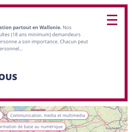
ation
partout en Wallonie.
Nos
dultes (18 ans minimum) demandeurs
personne a son importance. Chacun peut
personnel…
SOUS
Communication, media et multimedia
ormation de base au numérique