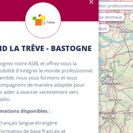
allation et maintenance
Mobilité
Orientation professionne
ices aux personnes et à la collectivité
Soins aux animaux
isme, loisirs et animation
Transport et logistique
ID LA TRÊVE - BASTOGNE
oignez notre ASBL et offrez-vous la
sibilité d'intégrer le monde professionnel.
emble, nous vous formons et vous
ompagnons de manière adaptée pour
s aider à avancer sereinement vers
mploi.
mations disponibles :
Français langue étrangère
4
Formation de base français et