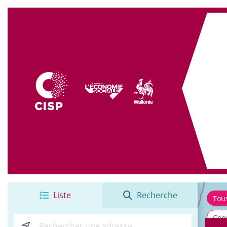
+
−
Liste
Recherche
Tou
Cons