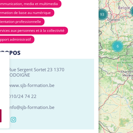
17
mmunication, media et multimedia
rmation de base au numérique
93
ientation professionnelle
rvices aux personnes et à la collectivité
pport administratif
6
PROPOS
Rue Sergent Sortet 23 1370
JODOIGNE
www.sjb-formation.be
010/24 74 22
info@sjb-formation.be