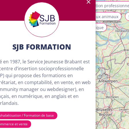
allation et maintenance
Mobilité
Orientation professionne
ices aux personnes et à la collectivité
Soins aux animaux
isme, loisirs et animation
Transport et logistique
SJB FORMATION
é en 1987, le Service Jeunesse Brabant est
centre d’insertion socioprofessionnelle
SP) qui propose des formations en
rétariat, en comptabilité, en vente, en web
mmunity manager ou webdesigner), en
nçais, en numérique, en anglais et en
rlandais.
phabétisation / Formation de base
4
mmerce et vente