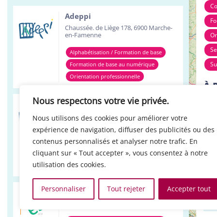
Co
Adeppi
Fo
Chaussée. de Liège 178, 6900 Marche-
en-Famenne
Or
Se
Alphabétisation / Formation de base
Su
Formation de base au numérique
Orientation professionnelle
À 
Nous respectons votre vie privée.
Adeppi
Avenue de l'Europe 1A, 7903 Leuze-en-
Nous utilisons des cookies pour améliorer votre
Hainaut
expérience de navigation, diffuser des publicités ou des
Alphabétisation / Formation de base
contenus personnalisés et analyser notre trafic. En
cliquant sur « Tout accepter », vous consentez à notre
Formation de base au numérique
utilisation des cookies.
Orientation professionnelle
Personnaliser
Tout rejeter
Accepter tout
Réso ASBL Verviers
4, Pont Léopold, 4800 Verviers
+