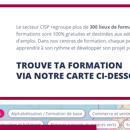
Le secteur CISP regroupe
plus
de
300 lieux de form
formations sont
100% gratuites et destinées aux a
d'emploi. Dans nos centres de formation, chaque 
apprendre à son rythme et développer son projet 
TROUVE TA FORMATION
VIA NOTRE CARTE CI-DES
s
Alphabétisation / Formation de base
Commerce et vente
truction et bâtiment
Espaces naturels et espaces verts
F