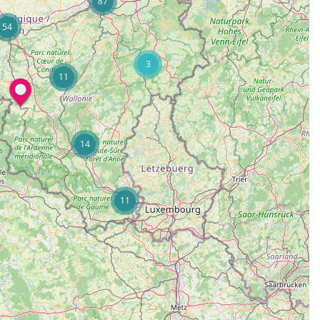
87
54
3
11
14
11