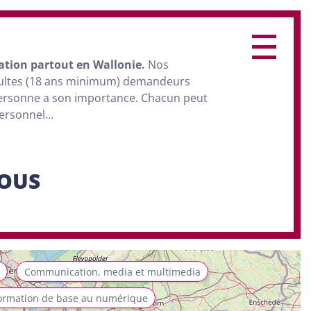
ation
partout en Wallonie.
Nos
dultes (18 ans minimum) demandeurs
personne a son importance. Chacun peut
personnel…
SOUS
Communication, media et multimedia
ormation de base au numérique