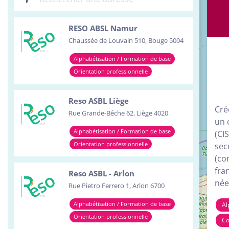
Inst
RESO ABSL Namur
Serv
Chaussée de Louvain 510, Bouge 5004
Tour
Alphabétisation / Formation de base
Orientation professionnelle
Reso ASBL Liège
Cré
Rue Grande-Bêche 62, Liège 4020
un 
Alphabétisation / Formation de base
(CI
Orientation professionnelle
sec
(co
fra
Reso ASBL - Arlon
née
Rue Pietro Ferrero 1, Arlon 6700
Alphabétisation / Formation de base
Al
Orientation professionnelle
Co