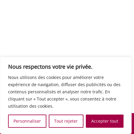
Centre européen du travail
Rue Edouard Dinot 21 5590 Ciney
Formation de base au numérique
Orientation professionnelle
Support administratif
SJB Formation
Nous respectons votre vie privée.
Boulevard de l'Europe 8A 1300 Wavre
Nous utilisons des cookies pour améliorer votre
Alphabétisation / Formation de base
expérience de navigation, diffuser des publicités ou des
Commerce et vente
contenus personnalisés et analyser notre trafic. En
Communication, media et multimedia
cliquant sur « Tout accepter », vous consentez à notre
Formation de base au numérique
utilisation des cookies.
Orientation professionnelle
Services aux personnes et à la collectivité
Personnaliser
Tout rejeter
Accepter tout
Support administratif
Accueil
Recherche
Carte