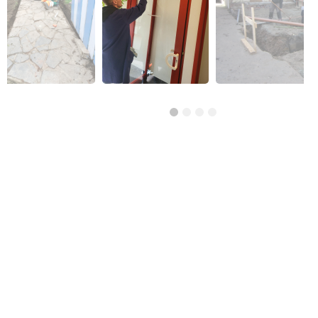
Réso ASBL Verviers
4, Pont Léopold, 4800 Verviers
Alphabétisation / Formation de base
Orientation professionnelle
Transport et logistique
CISP Alises Terra Nuova
Rue Thiriau du Luc 11 - 7100 La Louvière
Alphabétisation / Formation de base
Orientation professionnelle
AID Val de Senne - Prison de Nivelles
Avenue de Burlet 4, 1400 Nivelles, Belgique
Construction et bâtiment
Alpha/Premier commis de cuisine