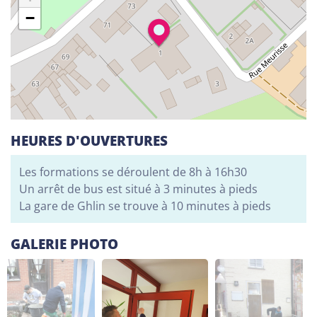
−
Alphabétisation / Formation de base
Orientation professionnelle
Adeppi
Chaussée. de Liège 178, 6900 Marche-en-
Famenne
Alphabétisation / Formation de base
HEURES D'OUVERTURES
Formation de base au numérique
Orientation professionnelle
Les formations se déroulent de 8h à 16h30
Un arrêt de bus est situé à 3 minutes à pieds
Adeppi
La gare de Ghlin se trouve à 10 minutes à pieds
Avenue de l'Europe 1A, 7903 Leuze-en-Hainaut
GALERIE PHOTO
Alphabétisation / Formation de base
Formation de base au numérique
Orientation professionnelle