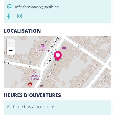
Alphabétisation / Formation de base
info.formation@sasfb.be
Orientation professionnelle
Adeppi
LOCALISATION
Chaussée. de Liège 178, 6900 Marche-en-
Famenne
+
Alphabétisation / Formation de base
−
Formation de base au numérique
Orientation professionnelle
Adeppi
Avenue de l'Europe 1A, 7903 Leuze-en-Hainaut
Alphabétisation / Formation de base
HEURES D'OUVERTURES
Formation de base au numérique
Orientation professionnelle
Arrêt de bus à proximité