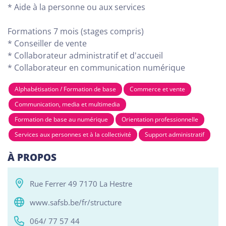
* Aide à la personne ou aux services
Formations 7 mois (stages compris)
Tous
Alphabétisation / Formation de base
Com
* Conseiller de vente
* Collaborateur administratif et d'accueil
RESO ABSL Namur
* Collaborateur en communication numérique
Chaussée de Louvain 510, Bouge 5004
Alphabétisation / Formation de base
Commerce et vente
Alphabétisation / Formation de base
Communication, media et multimedia
Orientation professionnelle
Formation de base au numérique
Orientation professionnelle
Services aux personnes et à la collectivité
Support administratif
Reso ASBL Liège
Rue Grande-Bêche 62, Liège 4020
À PROPOS
Alphabétisation / Formation de base
Orientation professionnelle
Rue Ferrer 49 7170 La Hestre
www.safsb.be/fr/structure
Reso ASBL - Arlon
Rue Pietro Ferrero 1, Arlon 6700
064/ 77 57 44