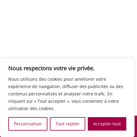
Centre européen du travail
Rue Edouard Dinot 21 5590 Ciney
Formation de base au numérique
Orientation professionnelle
Support administratif
SJB Formation
Nous respectons votre vie privée.
Boulevard de l'Europe 8A 1300 Wavre
Nous utilisons des cookies pour améliorer votre
Alphabétisation / Formation de base
expérience de navigation, diffuser des publicités ou des
Commerce et vente
contenus personnalisés et analyser notre trafic. En
Communication, media et multimedia
cliquant sur « Tout accepter », vous consentez à notre
Formation de base au numérique
utilisation des cookies.
Orientation professionnelle
Services aux personnes et à la collectivité
Personnaliser
Tout rejeter
Accepter tout
Support administratif
Accueil
Recherche
Carte