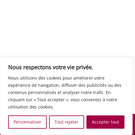
Centre européen du travail
Rue Edouard Dinot 21 5590 Ciney
Formation de base au numérique
Orientation professionnelle
Support administratif
SJB Formation
Nous respectons votre vie privée.
Boulevard de l'Europe 8A 1300 Wavre
Nous utilisons des cookies pour améliorer votre
Alphabétisation / Formation de base
expérience de navigation, diffuser des publicités ou des
Commerce et vente
contenus personnalisés et analyser notre trafic. En
Communication, media et multimedia
cliquant sur « Tout accepter », vous consentez à notre
Formation de base au numérique
utilisation des cookies.
Orientation professionnelle
Services aux personnes et à la collectivité
Personnaliser
Tout rejeter
Accepter tout
Support administratif
Accueil
Recherche
Carte