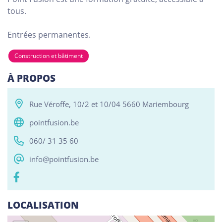
tous.
Entrées permanentes.
Tous
Alphabétisation / Formation de base
Com
Construction et bâtiment
RESO ABSL Namur
Chaussée de Louvain 510, Bouge 5004
À PROPOS
Alphabétisation / Formation de base
Rue Véroffe, 10/2 et 10/04 5660 Mariembourg
Orientation professionnelle
pointfusion.be
Reso ASBL Liège
060/ 31 35 60
Rue Grande-Bêche 62, Liège 4020
info@pointfusion.be
Alphabétisation / Formation de base
Orientation professionnelle
LOCALISATION
Reso ASBL - Arlon
Rue Pietro Ferrero 1, Arlon 6700