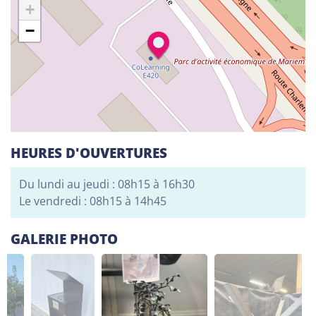
+
Alphabétisation / Formation de base
−
Orientation professionnelle
Adeppi
Chaussée. de Liège 178, 6900 Marche-en-
Famenne
Alphabétisation / Formation de base
Formation de base au numérique
HEURES D'OUVERTURES
Orientation professionnelle
Du lundi au jeudi : 08h15 à 16h30
Le vendredi : 08h15 à 14h45
Adeppi
Avenue de l'Europe 1A, 7903 Leuze-en-Hainaut
GALERIE PHOTO
Alphabétisation / Formation de base
Formation de base au numérique
Orientation professionnelle