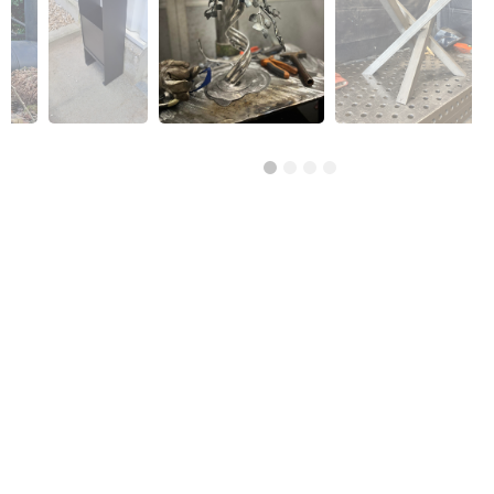
Réso ASBL Verviers
4, Pont Léopold, 4800 Verviers
Alphabétisation / Formation de base
Orientation professionnelle
Transport et logistique
CISP Alises Terra Nuova
Rue Thiriau du Luc 11 - 7100 La Louvière
Alphabétisation / Formation de base
Orientation professionnelle
AID Val de Senne - Prison de Nivelles
Avenue de Burlet 4, 1400 Nivelles, Belgique
Construction et bâtiment
Alpha/Premier commis de cuisine