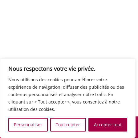
Centre européen du travail
Rue Edouard Dinot 21 5590 Ciney
Formation de base au numérique
Orientation professionnelle
Support administratif
SJB Formation
Nous respectons votre vie privée.
Boulevard de l'Europe 8A 1300 Wavre
Nous utilisons des cookies pour améliorer votre
Alphabétisation / Formation de base
expérience de navigation, diffuser des publicités ou des
Commerce et vente
contenus personnalisés et analyser notre trafic. En
Communication, media et multimedia
cliquant sur « Tout accepter », vous consentez à notre
Formation de base au numérique
utilisation des cookies.
Orientation professionnelle
Services aux personnes et à la collectivité
Personnaliser
Tout rejeter
Accepter tout
Support administratif
Accueil
Recherche
Carte