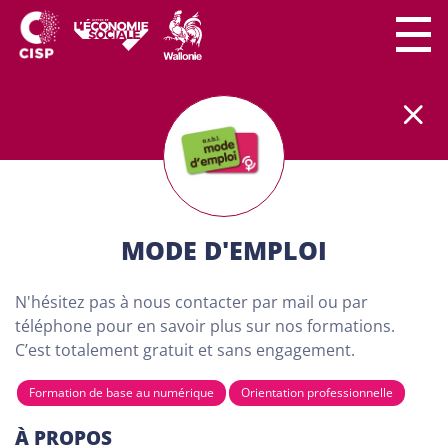
Le secteur CISP regroupe
plus
de
300 lieux de
formation
partout en Wallonie.
Nos formations
sont
100% gratuites et destinées aux adultes (18
ans minimum) demandeurs d'emploi. Dans nos
centres de formation, chaque personne a son
importance. Chacun peut apprendre à son rythme
MODE D'EMPLOI
et développer son projet personnel…
N'hésitez pas à nous contacter par mail ou par
TROUVE TA FORMATION
téléphone pour en savoir plus sur nos formations.
VIA NOTRE CARTE CI-
C’est totalement gratuit et sans engagement.
DESSOUS
Formation de base au numérique
Orientation professionnelle
À PROPOS