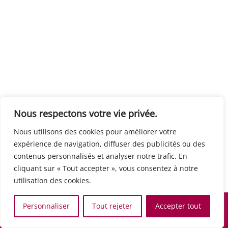
Centre européen du travail
Rue Edouard Dinot 21 5590 Ciney
Formation de base au numérique
Orientation professionnelle
Support administratif
SJB Formation
Nous respectons votre vie privée.
Boulevard de l'Europe 8A 1300 Wavre
Nous utilisons des cookies pour améliorer votre
Alphabétisation / Formation de base
expérience de navigation, diffuser des publicités ou des
Commerce et vente
contenus personnalisés et analyser notre trafic. En
Communication, media et multimedia
cliquant sur « Tout accepter », vous consentez à notre
Formation de base au numérique
utilisation des cookies.
Orientation professionnelle
Services aux personnes et à la collectivité
Personnaliser
Tout rejeter
Accepter tout
Support administratif
Accueil
Recherche
Carte