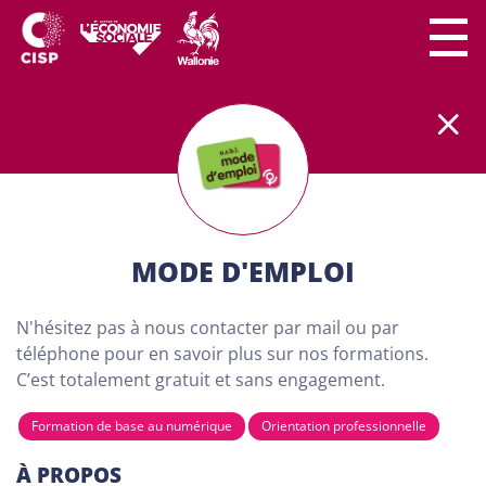
Le secteur CISP regroupe
plus
de
300 lieux de
formation
partout en Wallonie.
Nos formations
sont
100% gratuites et destinées aux adultes (18
ans minimum) demandeurs d'emploi. Dans nos
centres de formation, chaque personne a son
importance. Chacun peut apprendre à son rythme
MODE D'EMPLOI
et développer son projet personnel…
N'hésitez pas à nous contacter par mail ou par
TROUVE TA FORMATION
téléphone pour en savoir plus sur nos formations.
VIA NOTRE CARTE CI-
C’est totalement gratuit et sans engagement.
DESSOUS
Formation de base au numérique
Orientation professionnelle
À PROPOS