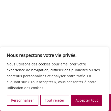
Centre européen du travail
Rue Edouard Dinot 21 5590 Ciney
Formation de base au numérique
Orientation professionnelle
Support administratif
SJB Formation
Nous respectons votre vie privée.
Boulevard de l'Europe 8A 1300 Wavre
Nous utilisons des cookies pour améliorer votre
Alphabétisation / Formation de base
expérience de navigation, diffuser des publicités ou des
Commerce et vente
contenus personnalisés et analyser notre trafic. En
Communication, media et multimedia
cliquant sur « Tout accepter », vous consentez à notre
Formation de base au numérique
utilisation des cookies.
Orientation professionnelle
Services aux personnes et à la collectivité
Personnaliser
Tout rejeter
Accepter tout
Support administratif
Accueil
Recherche
Carte