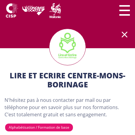
Le secteur CISP regroupe
plus
de
300 lieux de
formation
partout en Wallonie.
Nos formations
sont
100% gratuites et destinées aux adultes (18
ans minimum) demandeurs d'emploi. Dans nos
centres de formation, chaque personne a son
importance. Chacun peut apprendre à son rythme
LIRE ET ECRIRE CENTRE-MONS-
et développer son projet personnel…
BORINAGE
TROUVE TA FORMATION
N'hésitez pas à nous contacter par mail ou par
VIA NOTRE CARTE CI-
téléphone pour en savoir plus sur nos formations.
C’est totalement gratuit et sans engagement.
DESSOUS
Alphabétisation / Formation de base