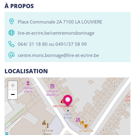
À PROPOS
Place Communale 2A 7100 LA LOUVIERE
Tous
Alphabétisation / Formation de base
Com
lire-et-ecrire.be/centremonsborinage
RESO ABSL Namur
064/ 31 18 80 ou 0491/37 58 99
Chaussée de Louvain 510, Bouge 5004
centre.mons.borinage@lire-et-ecrire.be
Alphabétisation / Formation de base
Orientation professionnelle
LOCALISATION
Reso ASBL Liège
+
Rue Grande-Bêche 62, Liège 4020
−
Alphabétisation / Formation de base
Orientation professionnelle
Reso ASBL - Arlon
Rue Pietro Ferrero 1, Arlon 6700