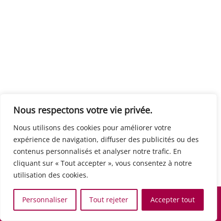
Centre européen du travail
Rue Edouard Dinot 21 5590 Ciney
Formation de base au numérique
Orientation professionnelle
Support administratif
SJB Formation
Nous respectons votre vie privée.
Boulevard de l'Europe 8A 1300 Wavre
Nous utilisons des cookies pour améliorer votre
Alphabétisation / Formation de base
expérience de navigation, diffuser des publicités ou des
Commerce et vente
contenus personnalisés et analyser notre trafic. En
Communication, media et multimedia
cliquant sur « Tout accepter », vous consentez à notre
Formation de base au numérique
utilisation des cookies.
Orientation professionnelle
Services aux personnes et à la collectivité
Personnaliser
Tout rejeter
Accepter tout
Support administratif
Accueil
Recherche
Carte