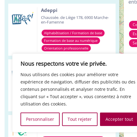
ent
Adeppi
Chaussée. de Liège 178, 6900 Marche-
en-Famenne
Co
Alphabétisation / Formation de base
Es
Formation de base au numérique
Se
Orientation professionnelle
À 
Nous respectons votre vie privée.
Adeppi
Avenue de l'Europe 1A, 7903 Leuze-en-
Nous utilisons des cookies pour améliorer votre
Hainaut
expérience de navigation, diffuser des publicités ou des
Alphabétisation / Formation de base
contenus personnalisés et analyser notre trafic. En
cliquant sur « Tout accepter », vous consentez à notre
Formation de base au numérique
utilisation des cookies.
Orientation professionnelle
Personnaliser
Tout rejeter
Accepter tout
Réso ASBL Verviers
4, Pont Léopold, 4800 Verviers
+