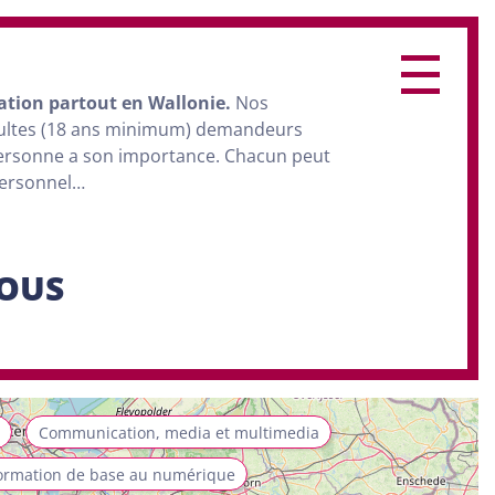
ation
partout en Wallonie.
Nos
dultes (18 ans minimum) demandeurs
personne a son importance. Chacun peut
personnel…
SOUS
Communication, media et multimedia
ormation de base au numérique