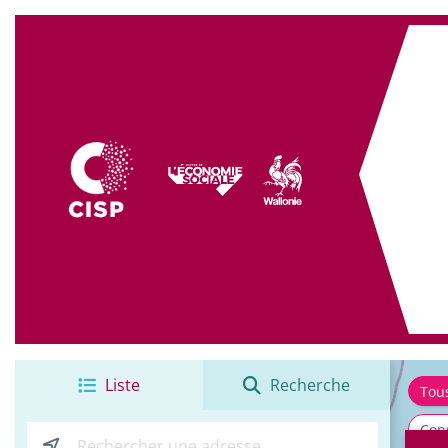
+
−
Liste
Recherche
Tou
Cons