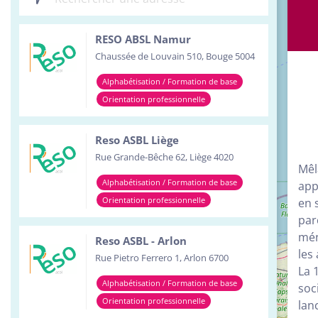
Inst
RESO ABSL Namur
Serv
Chaussée de Louvain 510, Bouge 5004
Tour
Alphabétisation / Formation de base
Orientation professionnelle
Reso ASBL Liège
Rue Grande-Bêche 62, Liège 4020
Mêl
Alphabétisation / Formation de base
app
Orientation professionnelle
en 
par
mén
Reso ASBL - Arlon
les
Rue Pietro Ferrero 1, Arlon 6700
La 
Alphabétisation / Formation de base
soc
Orientation professionnelle
lan