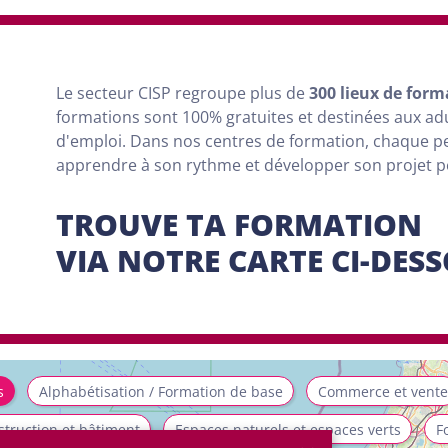
Le secteur CISP regroupe
plus
de
300 lieux de form
formations sont
100% gratuites et destinées aux a
d'emploi. Dans nos centres de formation, chaque 
apprendre à son rythme et développer son projet 
TROUVE TA FORMATION
VIA NOTRE CARTE CI-DES
s
Alphabétisation / Formation de base
Commerce et vente
truction et bâtiment
Espaces naturels et espaces verts
F