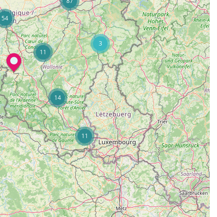
87
54
3
11
14
11