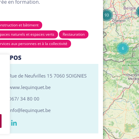
rée en formation.
17
93
nstruction et bâtiment
paces naturels et espaces verts
Restauration
rvices aux personnes et à la collectivité
6
PROPOS
Rue de Neufvilles 15 7060 SOIGNIES
www.lequinquet.be
067/ 34 80 00
info@lequinquet.be