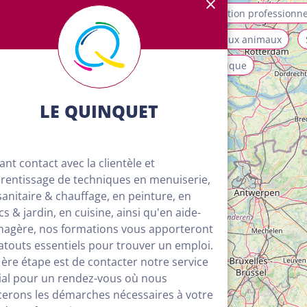
allation et maintenance
Mobilité
Orientation professionne
ices aux personnes et à la collectivité
Soins aux animaux
isme, loisirs et animation
Transport et logistique
LE QUINQUET
ant contact avec la clientèle et
rentissage de techniques en menuiserie,
sanitaire & chauffage, en peinture, en
cs & jardin, en cuisine, ainsi qu'en aide-
agère, nos formations vous apporteront
 atouts essentiels pour trouver un emploi.
1ère étape est de contacter notre service
ial pour un rendez-vous où nous
4
cerons les démarches nécessaires à votre