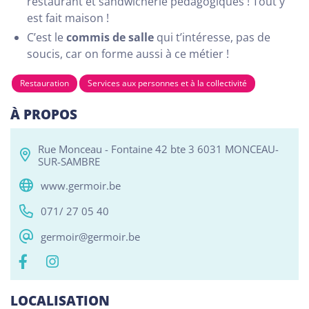
restaurant et sandwicherie pédagogiques ! Tout y
est fait maison !
C’est le
commis de salle
qui t’intéresse, pas de
soucis, car on forme aussi à ce métier !
Tous
Alphabétisation / Formation de base
Com
Restauration
Services aux personnes et à la collectivité
RESO ABSL Namur
Chaussée de Louvain 510, Bouge 5004
À PROPOS
Alphabétisation / Formation de base
Orientation professionnelle
Rue Monceau - Fontaine 42 bte 3 6031 MONCEAU-
SUR-SAMBRE
www.germoir.be
Reso ASBL Liège
Rue Grande-Bêche 62, Liège 4020
071/ 27 05 40
Alphabétisation / Formation de base
germoir@germoir.be
Orientation professionnelle
Reso ASBL - Arlon
LOCALISATION
Rue Pietro Ferrero 1, Arlon 6700