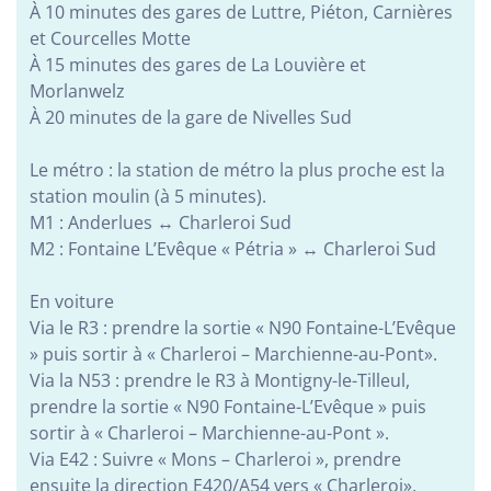
À 10 minutes des gares de Luttre, Piéton, Carnières
ECEA de Marcinelle - Rue du chemin vert 66 à
6001 Marcinelle
et Courcelles Motte
À 15 minutes des gares de La Louvière et
Alphabétisation / Formation de base
Morlanwelz
Restauration
À 20 minutes de la gare de Nivelles Sud
Les jardins du Levain
Le métro : la station de métro la plus proche est la
Rue Donat Masson 22 5070 Fosses-la-ville
station moulin (à 5 minutes).
M1 : Anderlues ↔ Charleroi Sud
Restauration
M2 : Fontaine L’Evêque « Pétria » ↔ Charleroi Sud
Espaces (Anthée)
En voiture
Rue Emile Collard 6 - 5520 Anthée
Via le R3 : prendre la sortie « N90 Fontaine-L’Evêque
Construction et bâtiment
» puis sortir à « Charleroi – Marchienne-au-Pont».
Via la N53 : prendre le R3 à Montigny-le-Tilleul,
Espaces naturels et espaces verts
prendre la sortie « N90 Fontaine-L’Evêque » puis
Orientation professionnelle
sortir à « Charleroi – Marchienne-au-Pont ».
Services aux personnes et à la collectivité
Via E42 : Suivre « Mons – Charleroi », prendre
ensuite la direction E420/A54 vers « Charleroi»,