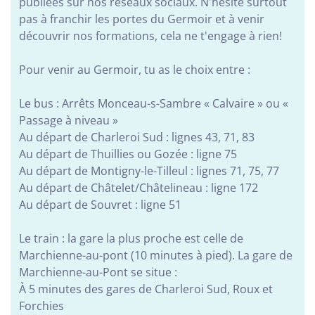
publiées sur nos réseaux sociaux. N'hésite surtout
Réso ASBL Verviers
pas à franchir les portes du Germoir et à venir
4, Pont Léopold, 4800 Verviers
découvrir nos formations, cela ne t'engage à rien!
Alphabétisation / Formation de base
Orientation professionnelle
Pour venir au Germoir, tu as le choix entre :
Transport et logistique
Le bus : Arrêts Monceau-s-Sambre « Calvaire » ou «
Passage à niveau »
CISP Alises Terra Nuova
Au départ de Charleroi Sud : lignes 43, 71, 83
Rue Thiriau du Luc 11 - 7100 La Louvière
Au départ de Thuillies ou Gozée : ligne 75
Alphabétisation / Formation de base
Au départ de Montigny-le-Tilleul : lignes 71, 75, 77
Orientation professionnelle
Au départ de Châtelet/Châtelineau : ligne 172
Au départ de Souvret : ligne 51
AID Val de Senne - Prison de Nivelles
Le train : la gare la plus proche est celle de
Avenue de Burlet 4, 1400 Nivelles, Belgique
Marchienne-au-pont (10 minutes à pied). La gare de
Construction et bâtiment
Marchienne-au-Pont se situe :
À 5 minutes des gares de Charleroi Sud, Roux et
Alpha/Premier commis de cuisine
Forchies