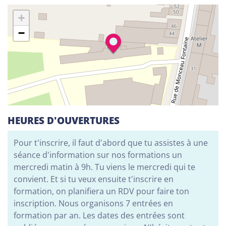
Alphabétisation / Formation de base
+
Orientation professionnelle
−
Adeppi
Chaussée. de Liège 178, 6900 Marche-en-
Famenne
Alphabétisation / Formation de base
Formation de base au numérique
Orientation professionnelle
HEURES D'OUVERTURES
Pour t'inscrire, il faut d'abord que tu assistes à une
Adeppi
séance d'information sur nos formations un
Avenue de l'Europe 1A, 7903 Leuze-en-Hainaut
mercredi matin à 9h. Tu viens le mercredi qui te
Alphabétisation / Formation de base
convient. Et si tu veux ensuite t'inscrire en
Formation de base au numérique
formation, on planifiera un RDV pour faire ton
Orientation professionnelle
inscription. Nous organisons 7 entrées en
formation par an. Les dates des entrées sont