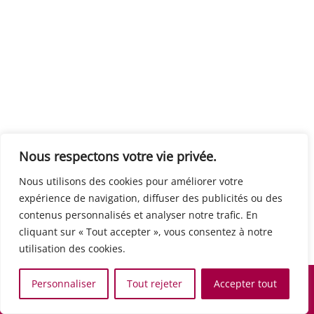
Centre européen du travail
Rue Edouard Dinot 21 5590 Ciney
Formation de base au numérique
Orientation professionnelle
Support administratif
SJB Formation
Nous respectons votre vie privée.
Boulevard de l'Europe 8A 1300 Wavre
Nous utilisons des cookies pour améliorer votre
Alphabétisation / Formation de base
expérience de navigation, diffuser des publicités ou des
Commerce et vente
contenus personnalisés et analyser notre trafic. En
Communication, media et multimedia
cliquant sur « Tout accepter », vous consentez à notre
Formation de base au numérique
utilisation des cookies.
Orientation professionnelle
Services aux personnes et à la collectivité
Personnaliser
Tout rejeter
Accepter tout
Support administratif
Accueil
Recherche
Carte