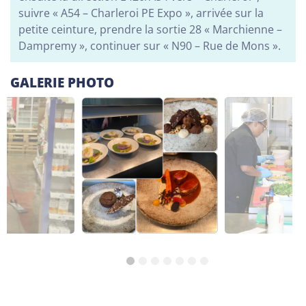
La Trêve - Virton
suivre « A54 – Charleroi PE Expo », arrivée sur la
Avenue Bouvier 4B 6760 Virton
petite ceinture, prendre la sortie 28 « Marchienne –
Alphabétisation / Formation de base
Dampremy », continuer sur « N90 – Rue de Mons ».
GALERIE PHOTO
La Trêve - Athus
Grand Rue 61 6791 Athus
Alphabétisation / Formation de base
La Trêve - Arlon
Rue des Déportés 39 6700 Arlon
Alphabétisation / Formation de base
La Trêve - Libramont
Place Communale 1 6800 Libramont
Restauration
Services aux personnes et à la collectivité