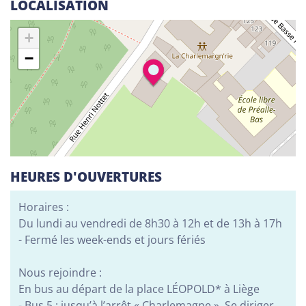
LOCALISATION
Alphabétisation / Formation de base
Orientation professionnelle
+
−
Adeppi
Chaussée. de Liège 178, 6900 Marche-en-
Famenne
Alphabétisation / Formation de base
Formation de base au numérique
Orientation professionnelle
HEURES D'OUVERTURES
Adeppi
Horaires :
Avenue de l'Europe 1A, 7903 Leuze-en-Hainaut
Du lundi au vendredi de 8h30 à 12h et de 13h à 17h
- Fermé les week-ends et jours fériés
Alphabétisation / Formation de base
Formation de base au numérique
Nous rejoindre :
Orientation professionnelle
En bus au départ de la place LÉOPOLD* à Liège
- Bus 5 : jusqu’à l’arrêt « Charlemagne ». Se diriger