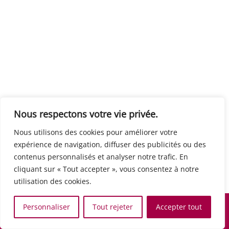
Centre européen du travail
Rue Edouard Dinot 21 5590 Ciney
Formation de base au numérique
Orientation professionnelle
Support administratif
SJB Formation
Nous respectons votre vie privée.
Boulevard de l'Europe 8A 1300 Wavre
Nous utilisons des cookies pour améliorer votre
Alphabétisation / Formation de base
expérience de navigation, diffuser des publicités ou des
Commerce et vente
contenus personnalisés et analyser notre trafic. En
Communication, media et multimedia
cliquant sur « Tout accepter », vous consentez à notre
Formation de base au numérique
utilisation des cookies.
Orientation professionnelle
Services aux personnes et à la collectivité
Personnaliser
Tout rejeter
Accepter tout
Support administratif
Accueil
Recherche
Carte