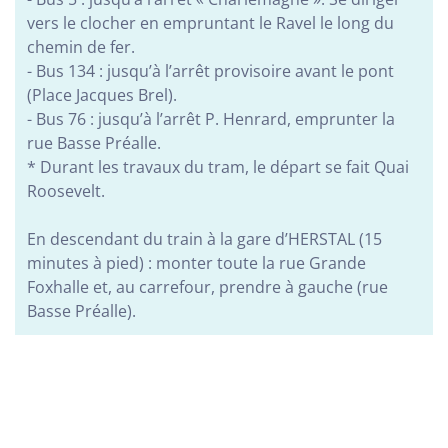
Réso ASBL Verviers
vers le clocher en empruntant le Ravel le long du
4, Pont Léopold, 4800 Verviers
chemin de fer.
Alphabétisation / Formation de base
- Bus 134 : jusqu’à l’arrêt provisoire avant le pont
(Place Jacques Brel).
Orientation professionnelle
- Bus 76 : jusqu’à l’arrêt P. Henrard, emprunter la
Transport et logistique
rue Basse Préalle.
* Durant les travaux du tram, le départ se fait Quai
CISP Alises Terra Nuova
Roosevelt.
Rue Thiriau du Luc 11 - 7100 La Louvière
Alphabétisation / Formation de base
En descendant du train à la gare d’HERSTAL (15
Orientation professionnelle
minutes à pied) : monter toute la rue Grande
Foxhalle et, au carrefour, prendre à gauche (rue
Basse Préalle).
AID Val de Senne - Prison de Nivelles
Avenue de Burlet 4, 1400 Nivelles, Belgique
Construction et bâtiment
Alpha/Premier commis de cuisine