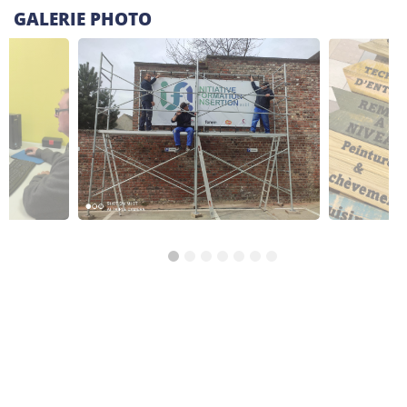
Réso ASBL Verviers
GALERIE PHOTO
4, Pont Léopold, 4800 Verviers
Alphabétisation / Formation de base
Orientation professionnelle
Transport et logistique
CISP Alises Terra Nuova
Rue Thiriau du Luc 11 - 7100 La Louvière
Alphabétisation / Formation de base
Orientation professionnelle
AID Val de Senne - Prison de Nivelles
Avenue de Burlet 4, 1400 Nivelles, Belgique
Construction et bâtiment
Alpha/Premier commis de cuisine