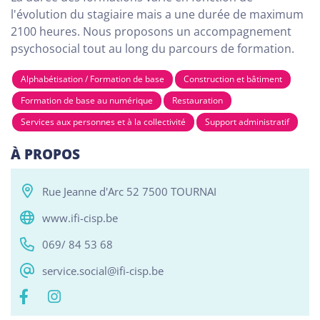
l'évolution du stagiaire mais a une durée de maximum
2100 heures. Nous proposons un accompagnement
psychosocial tout au long du parcours de formation.
Tous
Alphabétisation / Formation de base
Com
Alphabétisation / Formation de base
Construction et bâtiment
RESO ABSL Namur
Formation de base au numérique
Restauration
Chaussée de Louvain 510, Bouge 5004
Services aux personnes et à la collectivité
Support administratif
Alphabétisation / Formation de base
À PROPOS
Orientation professionnelle
Rue Jeanne d'Arc 52 7500 TOURNAI
Reso ASBL Liège
Rue Grande-Bêche 62, Liège 4020
www.ifi-cisp.be
Alphabétisation / Formation de base
069/ 84 53 68
Orientation professionnelle
service.social@ifi-cisp.be
Reso ASBL - Arlon
Rue Pietro Ferrero 1, Arlon 6700