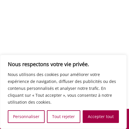
Centre européen du travail
Rue Edouard Dinot 21 5590 Ciney
Formation de base au numérique
Orientation professionnelle
Support administratif
SJB Formation
Nous respectons votre vie privée.
Boulevard de l'Europe 8A 1300 Wavre
Nous utilisons des cookies pour améliorer votre
Alphabétisation / Formation de base
expérience de navigation, diffuser des publicités ou des
Commerce et vente
contenus personnalisés et analyser notre trafic. En
Communication, media et multimedia
cliquant sur « Tout accepter », vous consentez à notre
Formation de base au numérique
utilisation des cookies.
Orientation professionnelle
Services aux personnes et à la collectivité
Personnaliser
Tout rejeter
Accepter tout
Support administratif
Accueil
Recherche
Carte