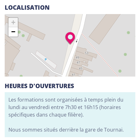
LOCALISATION
Alphabétisation / Formation de base
Orientation professionnelle
+
−
Adeppi
Chaussée. de Liège 178, 6900 Marche-en-
Famenne
Alphabétisation / Formation de base
Formation de base au numérique
Orientation professionnelle
HEURES D'OUVERTURES
Adeppi
Avenue de l'Europe 1A, 7903 Leuze-en-Hainaut
Les formations sont organisées à temps plein du
lundi au vendredi entre 7h30 et 16h15 (horaires
Alphabétisation / Formation de base
spécifiques dans chaque filière).
Formation de base au numérique
Orientation professionnelle
Nous sommes situés derrière la gare de Tournai.