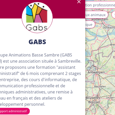
allation et maintenance
Mobilité
Orientation professionne
ices aux personnes et à la collectivité
Soins aux animaux
isme, loisirs et animation
Transport et logistique
GABS
upe Animations Basse Sambre (GABS
l) est une association située à Sambreville.
re proposons une formation "assistant
inistratif" de 6 mois comprenant 2 stages
entreprise, des cours d'informatique, de
munication professionnelle et de
hniques administratives, une remise à
eau en français et des ateliers de
eloppement personnel.
4
pport administratif