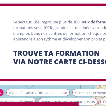
Le secteur CISP regroupe
plus
de
300 lieux de form
formations sont
100% gratuites et destinées aux a
d'emploi. Dans nos centres de formation, chaque 
apprendre à son rythme et développer son projet 
TROUVE TA FORMATION
VIA NOTRE CARTE CI-DES
s
Alphabétisation / Formation de base
Commerce et vente
truction et bâtiment
Espaces naturels et espaces verts
F