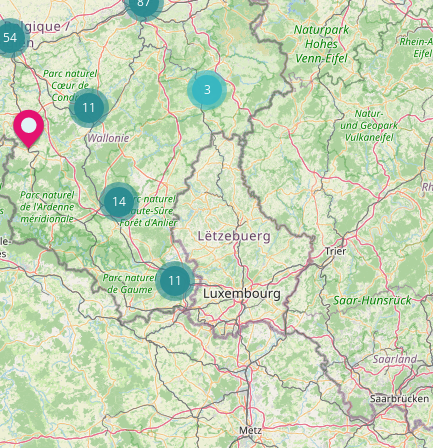
87
54
3
11
14
11