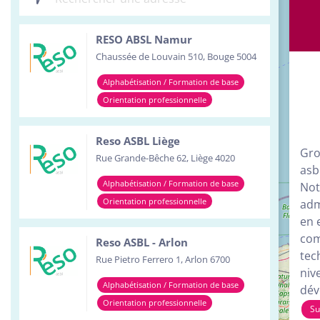
Inst
RESO ABSL Namur
Serv
Chaussée de Louvain 510, Bouge 5004
Tour
Alphabétisation / Formation de base
Orientation professionnelle
Reso ASBL Liège
Gro
Rue Grande-Bêche 62, Liège 4020
asb
Alphabétisation / Formation de base
Not
Orientation professionnelle
adm
en 
com
Reso ASBL - Arlon
tec
Rue Pietro Ferrero 1, Arlon 6700
niv
Alphabétisation / Formation de base
dév
Orientation professionnelle
Su