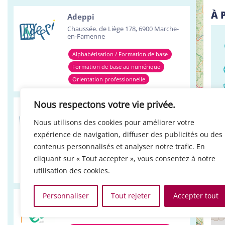
À 
Adeppi
Chaussée. de Liège 178, 6900 Marche-
en-Famenne
Alphabétisation / Formation de base
Formation de base au numérique
Orientation professionnelle
Nous respectons votre vie privée.
Adeppi
Avenue de l'Europe 1A, 7903 Leuze-en-
Nous utilisons des cookies pour améliorer votre
Hainaut
expérience de navigation, diffuser des publicités ou des
+
Alphabétisation / Formation de base
contenus personnalisés et analyser notre trafic. En
LO
cliquant sur « Tout accepter », vous consentez à notre
Formation de base au numérique
−
utilisation des cookies.
Orientation professionnelle
Personnaliser
Tout rejeter
Accepter tout
Réso ASBL Verviers
4, Pont Léopold, 4800 Verviers