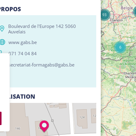
17
PROPOS
93
Boulevard de l'Europe 142 5060
Auvelais
www.gabs.be
6
071 74 04 84
secretariat-formagabs@gabs.be
CALISATION