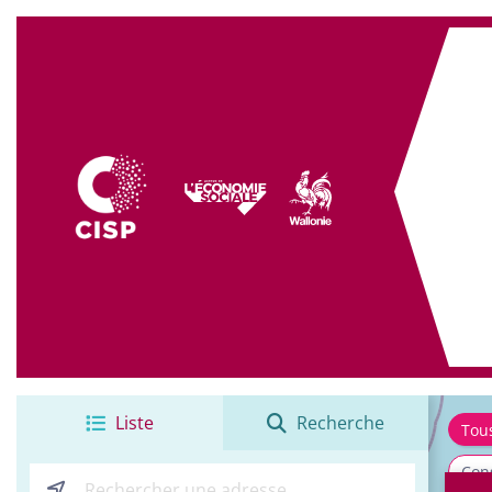
+
−
Liste
Recherche
Tou
Cons