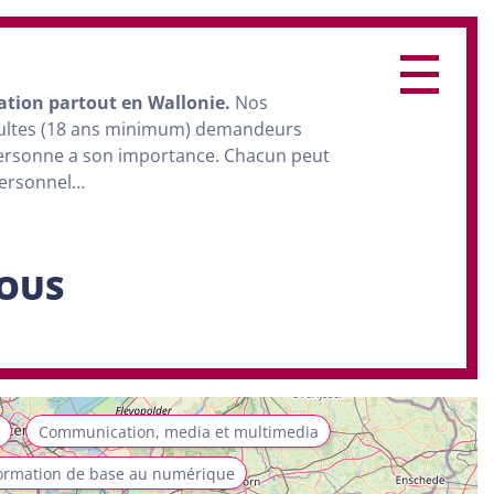
ation
partout en Wallonie.
Nos
dultes (18 ans minimum) demandeurs
personne a son importance. Chacun peut
personnel…
SOUS
Communication, media et multimedia
ormation de base au numérique