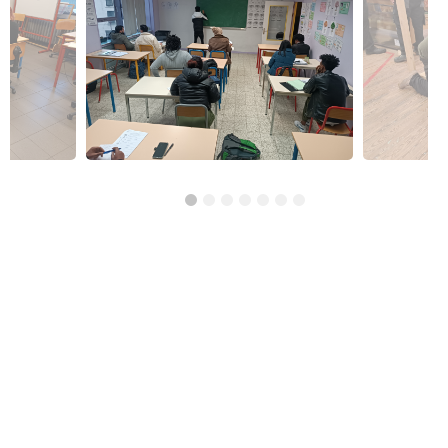
Réso ASBL Verviers
4, Pont Léopold, 4800 Verviers
Alphabétisation / Formation de base
Orientation professionnelle
Transport et logistique
CISP Alises Terra Nuova
Rue Thiriau du Luc 11 - 7100 La Louvière
Alphabétisation / Formation de base
Orientation professionnelle
AID Val de Senne - Prison de Nivelles
Avenue de Burlet 4, 1400 Nivelles, Belgique
Construction et bâtiment
Alpha/Premier commis de cuisine