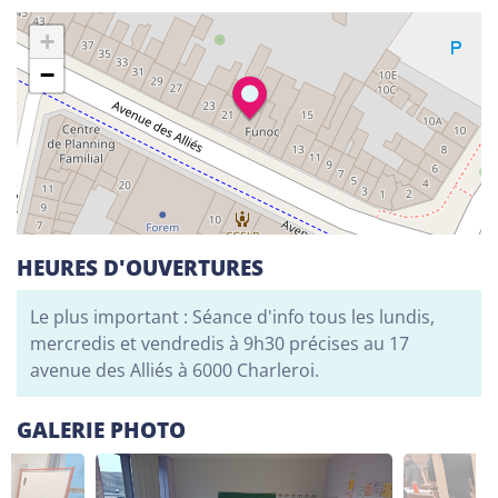
Alphabétisation / Formation de base
+
Orientation professionnelle
−
Adeppi
Chaussée. de Liège 178, 6900 Marche-en-
Famenne
Alphabétisation / Formation de base
Formation de base au numérique
Orientation professionnelle
HEURES D'OUVERTURES
Le plus important : Séance d'info tous les lundis,
Adeppi
mercredis et vendredis à 9h30 précises au 17
Avenue de l'Europe 1A, 7903 Leuze-en-Hainaut
avenue des Alliés à 6000 Charleroi.
Alphabétisation / Formation de base
Formation de base au numérique
GALERIE PHOTO
Orientation professionnelle