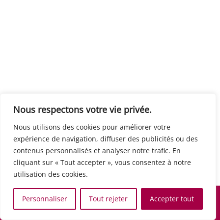
Centre européen du travail
Rue Edouard Dinot 21 5590 Ciney
Formation de base au numérique
Orientation professionnelle
Support administratif
SJB Formation
Nous respectons votre vie privée.
Boulevard de l'Europe 8A 1300 Wavre
Nous utilisons des cookies pour améliorer votre
Alphabétisation / Formation de base
expérience de navigation, diffuser des publicités ou des
Commerce et vente
contenus personnalisés et analyser notre trafic. En
Communication, media et multimedia
cliquant sur « Tout accepter », vous consentez à notre
Formation de base au numérique
utilisation des cookies.
Orientation professionnelle
Services aux personnes et à la collectivité
Personnaliser
Tout rejeter
Accepter tout
Support administratif
Accueil
Recherche
Carte