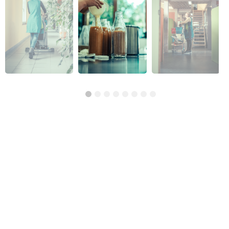
Réso ASBL Verviers
4, Pont Léopold, 4800 Verviers
Alphabétisation / Formation de base
Orientation professionnelle
Transport et logistique
CISP Alises Terra Nuova
Rue Thiriau du Luc 11 - 7100 La Louvière
Alphabétisation / Formation de base
Orientation professionnelle
AID Val de Senne - Prison de Nivelles
Avenue de Burlet 4, 1400 Nivelles, Belgique
Construction et bâtiment
Alpha/Premier commis de cuisine