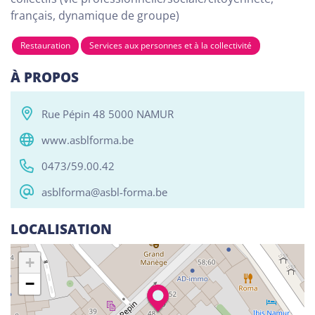
français, dynamique de groupe)
Restauration
Services aux personnes et à la collectivité
Tous
Alphabétisation / Formation de base
Com
À PROPOS
RESO ABSL Namur
Chaussée de Louvain 510, Bouge 5004
Rue Pépin 48 5000 NAMUR
Alphabétisation / Formation de base
www.asblforma.be
Orientation professionnelle
0473/59.00.42
Reso ASBL Liège
asblforma@asbl-forma.be
Rue Grande-Bêche 62, Liège 4020
LOCALISATION
Alphabétisation / Formation de base
Orientation professionnelle
+
−
Reso ASBL - Arlon
Rue Pietro Ferrero 1, Arlon 6700