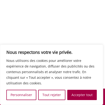
Centre européen du travail
Rue Edouard Dinot 21 5590 Ciney
Formation de base au numérique
Orientation professionnelle
Support administratif
SJB Formation
Nous respectons votre vie privée.
Boulevard de l'Europe 8A 1300 Wavre
Nous utilisons des cookies pour améliorer votre
Alphabétisation / Formation de base
expérience de navigation, diffuser des publicités ou des
Commerce et vente
contenus personnalisés et analyser notre trafic. En
Communication, media et multimedia
cliquant sur « Tout accepter », vous consentez à notre
Formation de base au numérique
utilisation des cookies.
Orientation professionnelle
Services aux personnes et à la collectivité
Personnaliser
Tout rejeter
Accepter tout
Support administratif
Accueil
Recherche
Carte