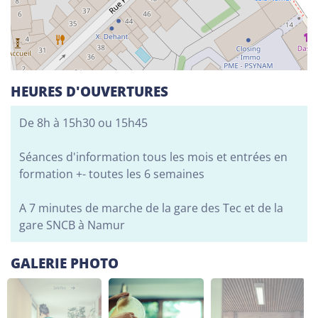
Alphabétisation / Formation de base
Orientation professionnelle
Adeppi
HEURES D'OUVERTURES
Chaussée. de Liège 178, 6900 Marche-en-
Famenne
De 8h à 15h30 ou 15h45
Alphabétisation / Formation de base
Formation de base au numérique
Séances d'information tous les mois et entrées en
Orientation professionnelle
formation +- toutes les 6 semaines
Adeppi
A 7 minutes de marche de la gare des Tec et de la
Avenue de l'Europe 1A, 7903 Leuze-en-Hainaut
gare SNCB à Namur
Alphabétisation / Formation de base
GALERIE PHOTO
Formation de base au numérique
Orientation professionnelle