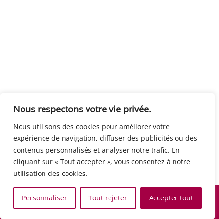
Centre européen du travail
Rue Edouard Dinot 21 5590 Ciney
Formation de base au numérique
Orientation professionnelle
Support administratif
SJB Formation
Nous respectons votre vie privée.
Boulevard de l'Europe 8A 1300 Wavre
Nous utilisons des cookies pour améliorer votre
Alphabétisation / Formation de base
expérience de navigation, diffuser des publicités ou des
Commerce et vente
contenus personnalisés et analyser notre trafic. En
Communication, media et multimedia
cliquant sur « Tout accepter », vous consentez à notre
Formation de base au numérique
utilisation des cookies.
Orientation professionnelle
Services aux personnes et à la collectivité
Personnaliser
Tout rejeter
Accepter tout
Support administratif
Accueil
Recherche
Carte