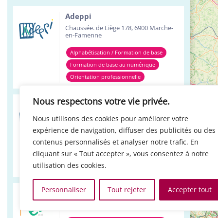
Adeppi
Chaussée. de Liège 178, 6900 Marche-
en-Famenne
Alphabétisation / Formation de base
Formation de base au numérique
Orientation professionnelle
Nous respectons votre vie privée.
Adeppi
Avenue de l'Europe 1A, 7903 Leuze-en-
Nous utilisons des cookies pour améliorer votre
Hainaut
expérience de navigation, diffuser des publicités ou des
Alphabétisation / Formation de base
contenus personnalisés et analyser notre trafic. En
cliquant sur « Tout accepter », vous consentez à notre
Formation de base au numérique
utilisation des cookies.
Orientation professionnelle
Personnaliser
Tout rejeter
Accepter tout
Réso ASBL Verviers
4, Pont Léopold, 4800 Verviers