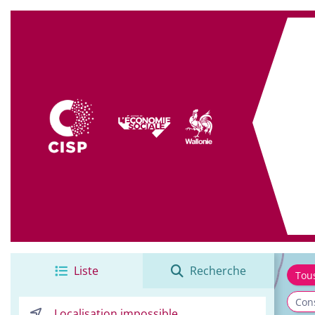
+
−
Liste
Recherche
Tou
Cons