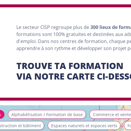
Le secteur CISP regroupe
plus
de
300 lieux de form
formations sont
100% gratuites et destinées aux a
d'emploi. Dans nos centres de formation, chaque 
apprendre à son rythme et développer son projet 
TROUVE TA FORMATION
VIA NOTRE CARTE CI-DES
s
Alphabétisation / Formation de base
Commerce et vente
truction et bâtiment
Espaces naturels et espaces verts
F