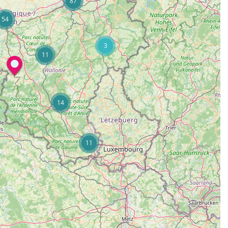
87
54
3
11
14
11