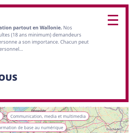
ation
partout en Wallonie.
Nos
dultes (18 ans minimum) demandeurs
personne a son importance. Chacun peut
personnel…
SOUS
Communication, media et multimedia
ormation de base au numérique